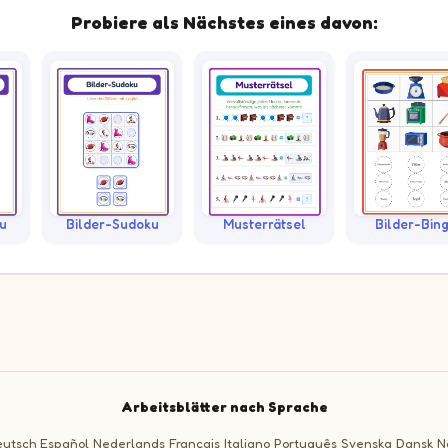
Probiere als Nächstes eines davon:
u
Bilder-Sudoku
Musterrätsel
Bilder-Bin
Arbeitsblätter nach Sprache
utsch
Español
Nederlands
Français
Italiano
Português
Svenska
Dansk
N