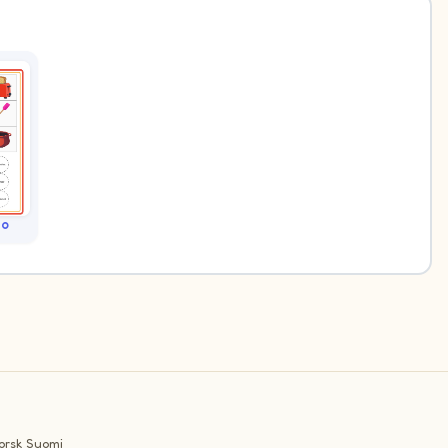
go
orsk
Suomi