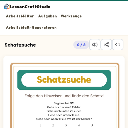
LessonCraftStudio
Arbeitsblätter
Aufgaben
Werkzeuge
Arbeitsblatt-Generatoren
Schatzsuche
0 / 8
Folge den Hinweisen und finde den Schatz!
Schatzsuche-Rätsel. Verfolge den Weg von row 4, column 2 n