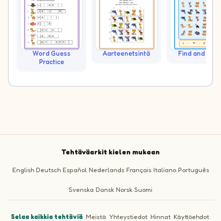
Word Guess
Aarteenetsintä
Find and Cou
Practice
Tehtäväarkit kielen mukaan
English
Deutsch
Español
Nederlands
Français
Italiano
Português
Svenska
Dansk
Norsk
Suomi
Selaa kaikkia tehtäviä
·
Meistä
·
Yhteystiedot
·
Hinnat
·
Käyttöehdot
·