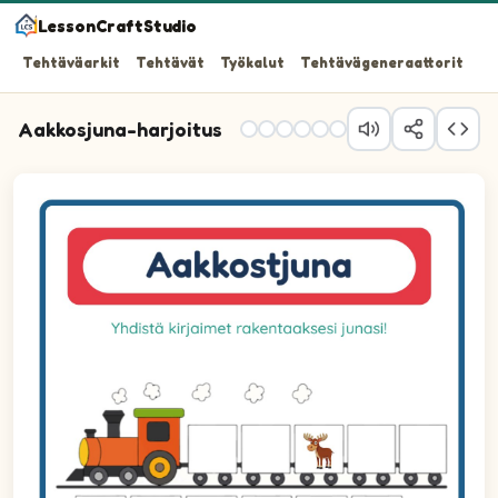
LessonCraftStudio
Tehtäväarkit
Tehtävät
Työkalut
Tehtävägeneraattorit
Aakkosjuna-harjoitus
Tehtävä 1: Vedä oikea kirjain vaunuun 1.
Tehtävä 2: Vedä oikea kirjain vaunuun 2.
Tehtävä 3: Vedä oikea kirjain vaunuun 3.
Tehtävä 4: Vedä oikea kirjain vaunuun 4.
Tehtävä 5: Vedä oikea kirjain vaunuun 5.
Tehtävä 6: Vedä oikea kirjain vaunuun 6.