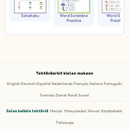
Sanahaku
Word Scramble
Word Guess
Practice
Practice
Tehtäväarkit kielen mukaan
English
Deutsch
Español
Nederlands
Français
Italiano
Português
Svenska
Dansk
Norsk
Suomi
Selaa kaikkia tehtäviä
·
Meistä
·
Yhteystiedot
·
Hinnat
·
Käyttöehdot
·
Tietosuoja