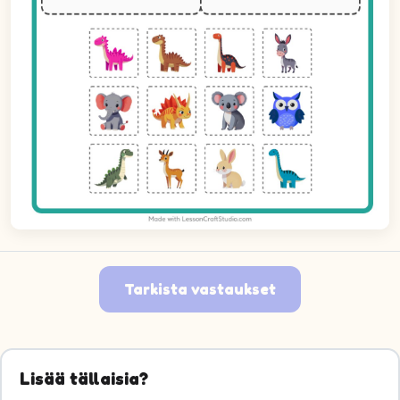
Tarkista vastaukset
Kuva 1: Argentinosaurus. Päätä, mihin ryhmään se kuuluu.
Kuva 2: Allosaurus. Päätä, mihin ryhmään se kuuluu.
Lisää tällaisia?
Kuva 3: Diplodocus. Päätä, mihin ryhmään se kuuluu.