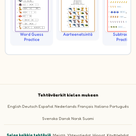
Word Guess
Aarteenetsintä
Subtraction
Practice
Practice
Tehtäväarkit kielen mukaan
English
Deutsch
Español
Nederlands
Français
Italiano
Português
Svenska
Dansk
Norsk
Suomi
Selaa kaikkia tehtäviä
·
Meistä
·
Yhteystiedot
·
Hinnat
·
Käyttöehdot
·