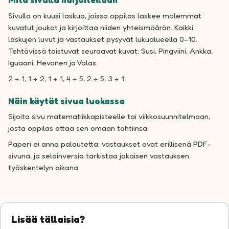
Mitä sivulla harjoitellaan
Sivulla on kuusi laskua, joissa oppilas laskee molemmat
kuvatut joukot ja kirjoittaa niiden yhteismäärän. Kaikki
laskujen luvut ja vastaukset pysyvät lukualueella 0–10.
Tehtävissä toistuvat seuraavat kuvat: Susi, Pingviini, Ankka,
Iguaani, Hevonen ja Valas.
2 + 1, 1 + 2, 1 + 1, 4 + 5, 2 + 5, 3 + 1.
Näin käytät sivua luokassa
Sijoita sivu matematiikkapisteelle tai viikkosuunnitelmaan,
josta oppilas ottaa sen omaan tahtiinsa.
Paperi ei anna palautetta: vastaukset ovat erillisenä PDF-
sivuna, ja selainversio tarkistaa jokaisen vastauksen
työskentelyn aikana.
Lisää tällaisia?