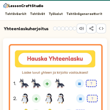
LessonCraftStudio
Tehtäväarkit
Tehtävät
Työkalut
Tehtävägeneraattorit
Yhteenlaskuharjoitus
Laske luvut yhteen ja kirjoita vastauksesi!
Lasku 1: 2 plus 1 on yhtä kuin tyhjä ruutu.
Lasku 2: 1 plus 2 on yhtä kuin tyhjä ruutu.
Lasku 3: 1 plus 1 on yhtä kuin tyhjä ruutu.
Lasku 4: 4 plus 5 on yhtä kuin tyhjä ruutu.
Lasku 5: 2 plus 5 on yhtä kuin tyhjä ruutu.
Lasku 6: 3 plus 1 on yhtä kuin tyhjä ruutu.