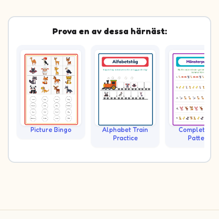
Prova en av dessa härnäst:
Picture Bingo
Alphabet Train
Complete th
Practice
Pattern