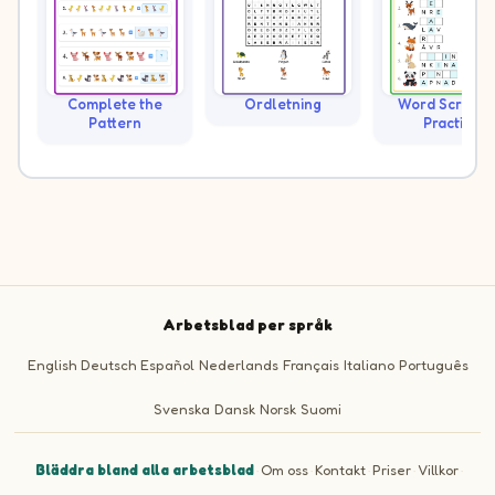
Complete the
Ordletning
Word Scramb
Pattern
Practice
Arbetsblad per språk
English
Deutsch
Español
Nederlands
Français
Italiano
Português
Svenska
Dansk
Norsk
Suomi
Bläddra bland alla arbetsblad
·
Om oss
·
Kontakt
·
Priser
·
Villkor
·