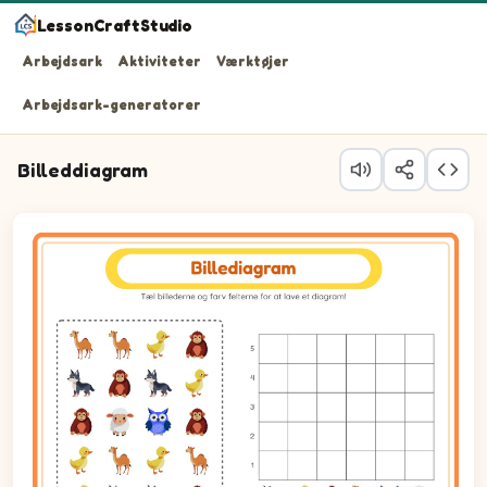
LessonCraftStudio
Arbejdsark
Aktiviteter
Værktøjer
Arbejdsark-generatorer
Billeddiagram
Spørgsmål 1: Tæl alle på billedet af denne slags: ulver. F
Spørgsmål 2: Tæl alle på billedet af denne slags: ander. 
Spørgsmål 3: Tæl alle på billedet af denne slags: orangu
Spørgsmål 4: Tæl alle på billedet af denne slags: kameler
Spørgsmål 5: Tæl alle på billedet af denne slags: ugler. F
Spørgsmål 6: Tæl alle på billedet af denne slags: fårer. F