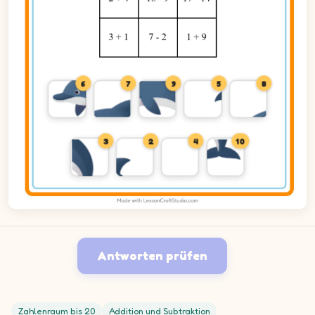
6
7
9
5
8
3
2
4
10
Antworten prüfen
Zahlenraum bis 20
Addition und Subtraktion