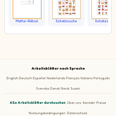
Mathe-Rätsel
Schatzsuche
Schatzsuch
Arbeitsblätter nach Sprache
English
Deutsch
Español
Nederlands
Français
Italiano
Português
Svenska
Dansk
Norsk
Suomi
Alle Arbeitsblätter durchsuchen
·
Über uns
·
Kontakt
·
Preise
·
Nutzungsbedingungen
·
Datenschutz