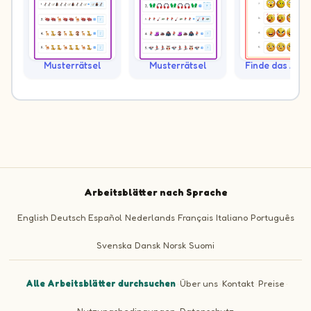
Musterrätsel
Musterrätsel
Finde das And
Arbeitsblätter nach Sprache
English
Deutsch
Español
Nederlands
Français
Italiano
Português
Svenska
Dansk
Norsk
Suomi
Alle Arbeitsblätter durchsuchen
·
Über uns
·
Kontakt
·
Preise
·