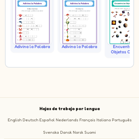
Adivina la Palabra
Adivina la Palabra
Encuentra lo
Objetos Ocult
Hojas de trabajo por lengua
English
Deutsch
Español
Nederlands
Français
Italiano
Português
Svenska
Dansk
Norsk
Suomi