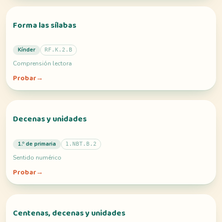
Forma las sílabas
Kínder
RF.K.2.B
Comprensión lectora
Probar
→
Decenas y unidades
1.º de primaria
1.NBT.B.2
Sentido numérico
Probar
→
Centenas, decenas y unidades