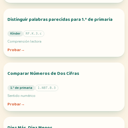
Distinguir palabras parecidas para 1.º de primaria
Kínder
RF.K.3.c
Comprensión lectora
Probar
→
Comparar Números de Dos Cifras
1.º de primaria
1.NBT.B.3
Sentido numérico
Probar
→
Diez Más, Diez Menos