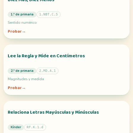
1.º de primaria
1.NBT.C.5
Sentido numérico
Probar
→
Lee la Regla y Mide en Centímetros
2.º de primaria
2.MD.A.1
Magnitudes y medida
Probar
→
Relaciona Letras Mayúsculas y Minúsculas
Kínder
RF.K.1.d