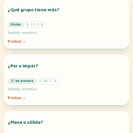
¿Qué grupo tiene más?
Kínder
K.CC.C.6
Sentido numérico
Probar
→
¿Par o impar?
2.º de primaria
2.OA.C.3
Sentido numérico
Probar
→
¿Plana o sólida?