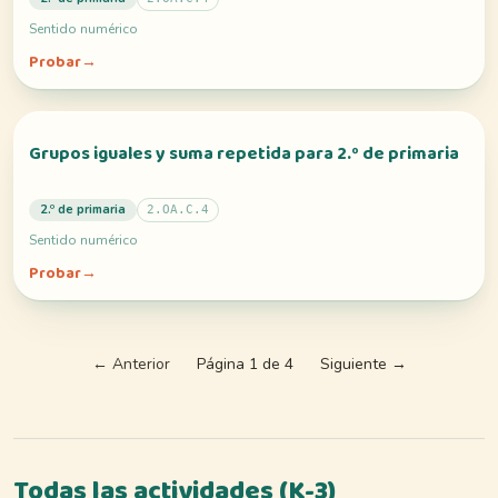
Sentido numérico
Probar
→
Grupos iguales y suma repetida para 2.º de primaria
2.º de primaria
2.OA.C.4
Sentido numérico
Probar
→
←
Anterior
Página 1 de 4
Siguiente
→
Todas las actividades (K-3)