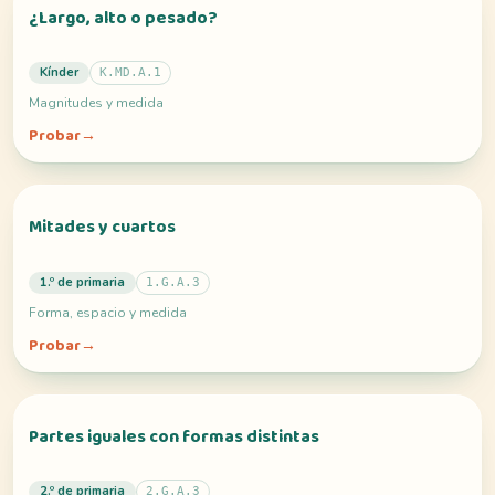
¿Largo, alto o pesado?
Kínder
K.MD.A.1
Magnitudes y medida
Probar
→
Mitades y cuartos
1.º de primaria
1.G.A.3
Forma, espacio y medida
Probar
→
Partes iguales con formas distintas
2.º de primaria
2.G.A.3