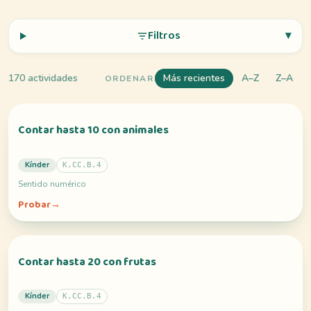
Interactivo
Filtros
▾
Idioma:
Español
170
actividades
Más recientes
A–Z
Z–A
ORDENAR
Iniciar sesión
Contar hasta 10 con animales
Registrarse
Kínder
K.CC.B.4
Sentido numérico
Probar
→
Contar hasta 20 con frutas
Kínder
K.CC.B.4