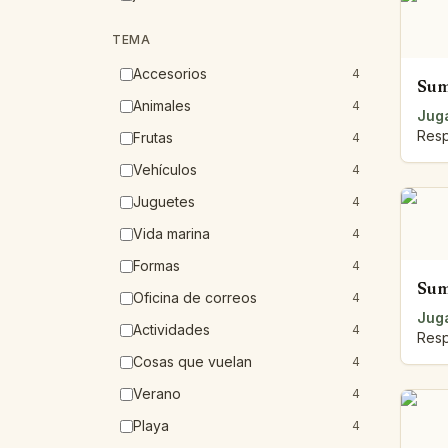
TEMA
Accesorios
4
Sum
Animales
4
Juga
Resp
Frutas
4
Vehículos
4
Juguetes
4
Vida marina
4
Formas
4
Sum
Oficina de correos
4
Juga
Actividades
4
Resp
Cosas que vuelan
4
Verano
4
Playa
4