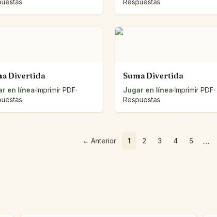
uestas
Respuestas
a Divertida
Suma Divertida
r en línea
·
Imprimir PDF
·
Jugar en línea
·
Imprimir PDF
·
uestas
Respuestas
…
←
Anterior
1
2
3
4
5