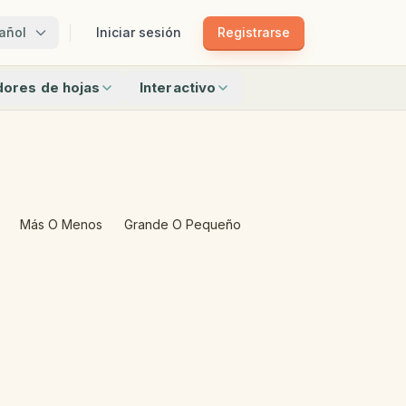
añol
Iniciar sesión
Registrarse
ores de hojas
Interactivo
Emparejar
 La Palabra
Emparejar Sombras
rama
Tren De Patrones
 De Imágenes
Bingo
jar
Encuentra Los Objetos
 O Pequeño
El Intruso
Más O Menos
Grande O Pequeño
os creadores
Todas las interactivas