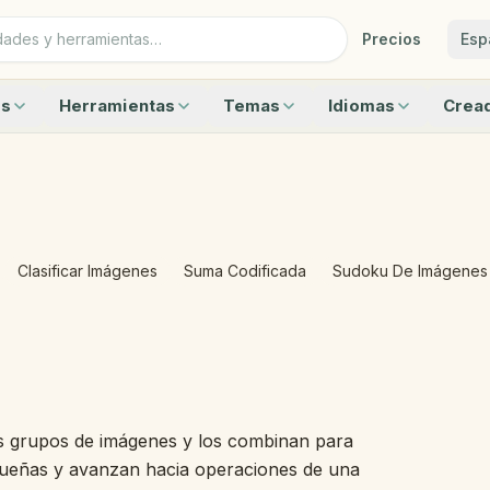
Precios
Esp
es
Herramientas
Temas
Idiomas
Cread
a 10 con animales — Marco de diez
Marco de diez
Animales
Inglés
Suma
 20 con frutas — Marco de diez doble
Recta numérica
Vehículos
Portugués
Adivina
imales? Contar de 0 a 10 — Marco de diez
Ábaco de 20
Frutas
Idiomas
Crucig
eros de 0 a 20 con frutas — Marco de diez doble
Reloj para aprender la hora
Aves
Sudoku
a 19 — Marco de diez doble
Regla
Alrededor de la casa
Empare
ar en el Marco de Diez
Letras magnéticas
Clima
Grande
Clasificar Imágenes
Suma Codificada
Sudoku De Imágenes
e Sumar y Restar Hasta 10
Cajas de sonidos
Ver todos los temas
Todos l
as Hasta el 5 — Calcula con Fluidez
Temporizador del salón
a forma — Geometría en preescolar
Tablero de sílabas
ados — Geometría en preescolar
Calendario del salón
 actividades
Caballete numérico
Palitos con nombre
os grupos de imágenes y los combinan para
Tablero de rincones
equeñas y avanzan hacia operaciones de una
Laboratorio de decenas y unidades