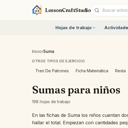
LessonCraftStudio
Hojas de trabajo
Actividad
Suma
Contar hast
Resta
Contar hasta
Criptograma
¿Cuántos an
Inicio
›
Suma
Crucigrama
Escribir núm
OTROS TIPOS DE EJERCICIO
Sopa De Letras
Números 11 
Emparejar
Sumar y Rest
Tren De Patrones
Ficha Matemática
Resta
Ver todas las hojas
Problemas d
Sumas y Rest
Sumas para niños
Identifica l
Cuenta los l
198 hojas de trabajo
Ver todas las
En las fichas de Suma los niños cuentan d
hallar el total. Empiezan con cantidades p