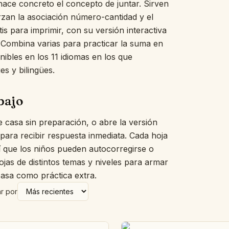
hace concreto el concepto de juntar. Sirven
Muro de palabras ilustradas
rzan la asociación número-cantidad y el
El búho dormilón
s para imprimir, con su versión interactiva
¿Cuál no encaja?
. Combina varias para practicar la suma en
El tendedero de cuentos
nibles en los 11 idiomas en los que
La cocina de fracciones
El taller de medir
es y bilingües.
El tapete del dinero
Conteo en coro
bajo
Nuestro día
Palabras con corazón
 casa sin preparación, o abre la versión
Palmas y sílabas
 para recibir respuesta inmediata. Cada hoja
El frasco de estimar
sí que los niños pueden autocorregirse o
Tablero de emociones
jas de distintos temas y niveles para armar
Trazo a trazo
asa como práctica extra.
Recta numérica abierta
Descomponer números
r por
El pupitre de dictado
El tablero para decirlo
Aros para clasificar