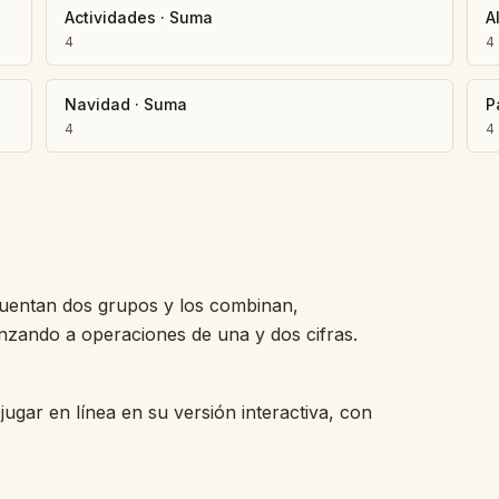
Actividades
·
Suma
A
4
4
Navidad
·
Suma
P
4
4
cuentan dos grupos y los combinan,
zando a operaciones de una y dos cifras.
jugar en línea en su versión interactiva, con