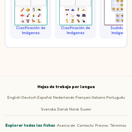
Clasificación de
Clasificación de
Sudoku de
Imágenes
Imágenes
Imágenes
Hojas de trabajo por lengua
English
Deutsch
Español
Nederlands
Français
Italiano
Português
Svenska
Dansk
Norsk
Suomi
Explorar todas las fichas
·
Acerca de
·
Contacto
·
Precios
·
Términos
·