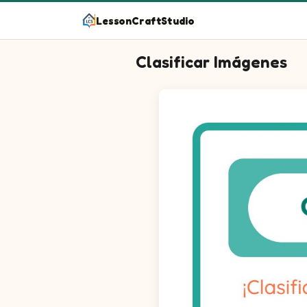
LessonCraftStudio
Clasificar Imágenes
¡Clasifica las imágenes en los grupo