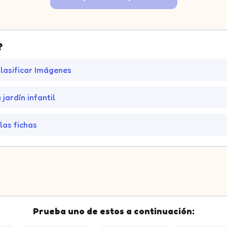
?
lasificar Imágenes
e.
jardín infantil
ce.
las fichas
.
Prueba uno de estos a continuación: