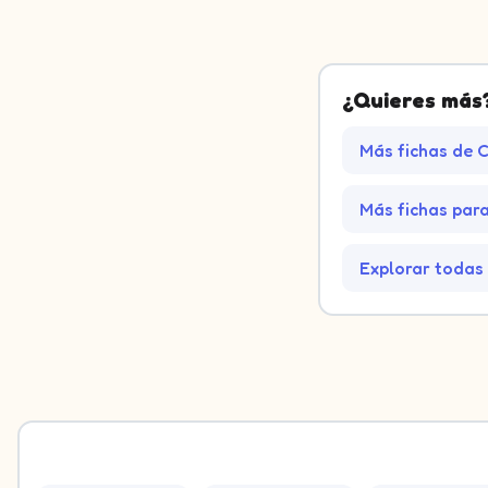
Imagen 1: Betabel. Decide a qué grupo pertenece.
Imagen 2: Chirivía. Decide a qué grupo pertenece.
¿Quieres más
Imagen 3: Tenedor. Decide a qué grupo pertenece.
Imagen 4: Zanahoria. Decide a qué grupo pertenece.
Más fichas de C
Imagen 5: Col. Decide a qué grupo pertenece.
Imagen 6: Pimiento. Decide a qué grupo pertenece.
Imagen 7: Canasta de ropa. Decide a qué grupo pertenec
Más fichas para 
Imagen 8: Reloj. Decide a qué grupo pertenece.
Imagen 9: Tabla de planchar. Decide a qué grupo pertene
Imagen 10: Ajo. Decide a qué grupo pertenece.
Explorar todas 
Imagen 11: Lámpara de pie. Decide a qué grupo pertenece
Imagen 12: Tijeras. Decide a qué grupo pertenece.