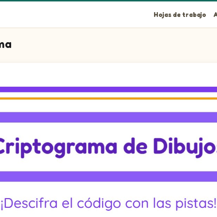
Hojas de trabajo
A
ama
ws pictures of Arpa, Escritorio, Licuadora, Orca, Ratón y Tetera.