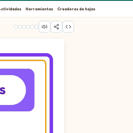
ctividades
Herramientas
Creadores de hojas
 Each picture stands for a letter. Sound out each picture's start