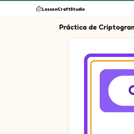
LessonCraftStudio
Práctica de Criptogr
¡Descifra el código con las pistas!
Cryptogram puzzle. The cipher key sho