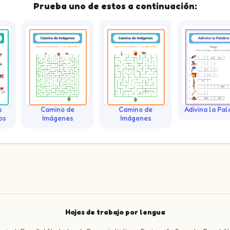
Prueba uno de estos a continuación:
s
Camino de
Camino de
Adivina la Pal
os
Imágenes
Imágenes
Hojas de trabajo por lengua