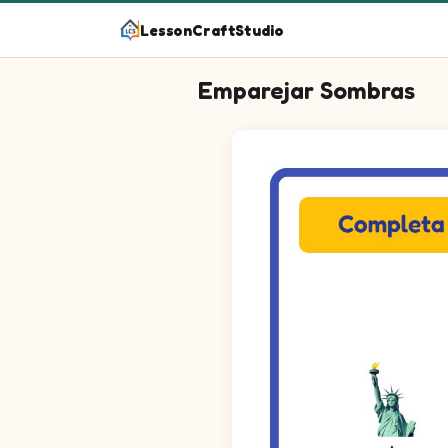
LessonCraftStudio
Emparejar Sombras
¡Une las mitades para formar imág
Pregunta 1: Une la mitad de ar
Pregunta 2: Une la mitad de ar
Pregunta 3: Une la mitad de ar
Pregunta 4: Une la mitad de a