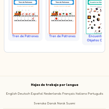
Tren de Patrones
Tren de Patrones
Encuentra lo
Objetos Ocult
Hojas de trabajo por lengua
English
Deutsch
Español
Nederlands
Français
Italiano
Português
Svenska
Dansk
Norsk
Suomi