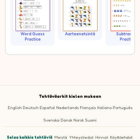
Word Guess
Aarteenetsintä
Subtraction
Practice
Practice
Tehtäväarkit kielen mukaan
English
Deutsch
Español
Nederlands
Français
Italiano
Português
Svenska
Dansk
Norsk
Suomi
Selaa kaikkia tehtäviä
·
Meistä
·
Yhteystiedot
·
Hinnat
·
Käyttöehdot
·