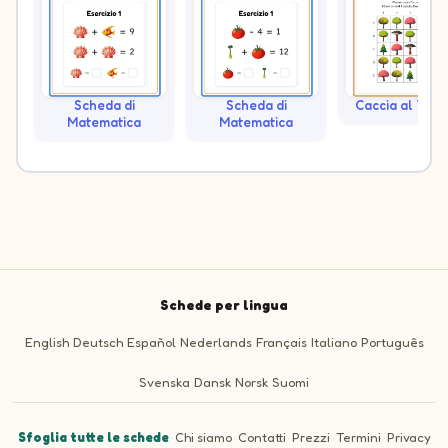
Scheda di
Scheda di
Caccia al Teso
Matematica
Matematica
Schede per lingua
English
Deutsch
Español
Nederlands
Français
Italiano
Português
Svenska
Dansk
Norsk
Suomi
Sfoglia tutte le schede
·
Chi siamo
·
Contatti
·
Prezzi
·
Termini
·
Privacy