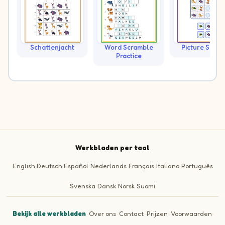
Schattenjacht
Word Scramble
Picture Sudo
Practice
Werkbladen per taal
English
Deutsch
Español
Nederlands
Français
Italiano
Português
Svenska
Dansk
Norsk
Suomi
Bekijk alle werkbladen
·
Over ons
·
Contact
·
Prijzen
·
Voorwaarden
·