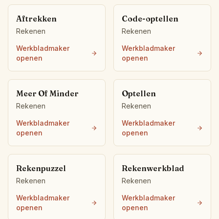
Interactief
Aftrekken
Code-optellen
Rekenen
Rekenen
Werkbladmaker
Werkbladmaker
Taal:
Nederlands
openen
openen
Inloggen
Meer Of Minder
Optellen
Registreren
Rekenen
Rekenen
Werkbladmaker
Werkbladmaker
openen
openen
Rekenpuzzel
Rekenwerkblad
Rekenen
Rekenen
Werkbladmaker
Werkbladmaker
openen
openen