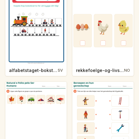
alfabetstaget-bokstavsledtrad-yrken-4317
rekkefoelge-og-livssykluser-g1203
SV
NO