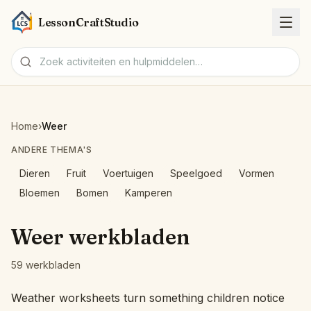
LessonCraftStudio
Werkbladen
Home
›
Weer
Activiteiten
ANDERE THEMA'S
Dieren
Fruit
Voertuigen
Speelgoed
Vormen
Hulpmiddelen
Bloemen
Bomen
Kamperen
Onderwerpen
Weer werkbladen
Talen
59 werkbladen
Werkblad-makers
Weather worksheets turn something children notice