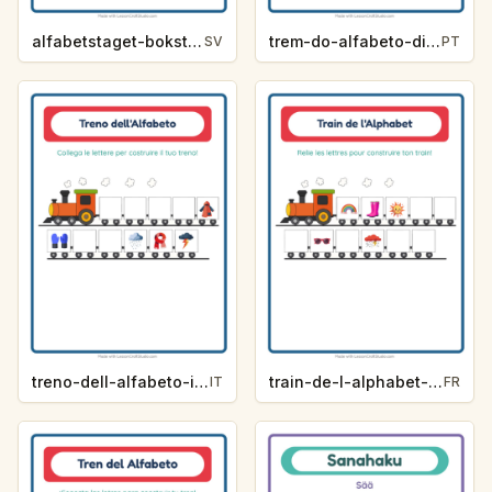
alfabetstaget-bokstavsledtrad-vader-8f1d
trem-do-alfabeto-dica-de-letra-clima-f0f9
SV
PT
treno-dell-alfabeto-indizio-lettera-meteo-1df2
train-de-l-alphabet-indice-de-lettre-meteo-bc02
IT
FR