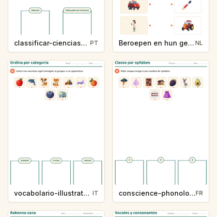
classificar-ciencias-k214-5
Beroepen en hun gereedschap
PT
NL
vocabolario-illustrato-k235-5
conscience-phonologique-k234-5
IT
FR