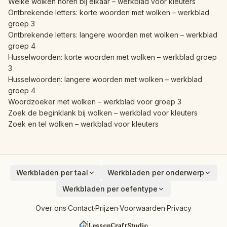
Welke wolken horen bij elkaar – werkblad voor kleuters
Ontbrekende letters: korte woorden met wolken – werkblad
groep 3
Ontbrekende letters: langere woorden met wolken – werkblad
groep 4
Husselwoorden: korte woorden met wolken – werkblad groep
3
Husselwoorden: langere woorden met wolken – werkblad
groep 4
Woordzoeker met wolken – werkblad voor groep 3
Zoek de beginklank bij wolken – werkblad voor kleuters
Zoek en tel wolken – werkblad voor kleuters
Werkbladen per taal
Werkbladen per onderwerp
English
Dieren
Werkbladen per oefentype
Deutsch
Voertuigen
Optellen
Over ons
·
Contact
·
Prijzen
·
Voorwaarden
·
Privacy
Español
Fruit
Aftrekken
Français
Vogels
LessonCraftStudio