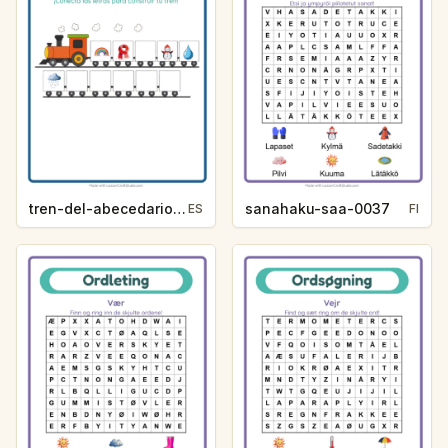
tren-del-abecedario-pista-de-letra-clima-c438
sanahaku-saa-0037
ES
FI