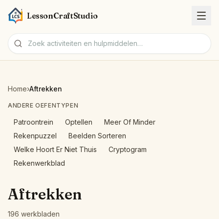
LessonCraftStudio
Werkbladen
Home
›
Aftrekken
Activiteiten
ANDERE OEFENTYPEN
Patroontrein
Optellen
Meer Of Minder
Hulpmiddelen
Rekenpuzzel
Beelden Sorteren
Welke Hoort Er Niet Thuis
Cryptogram
Onderwerpen
Rekenwerkblad
Talen
Aftrekken
Werkblad-makers
196 werkbladen