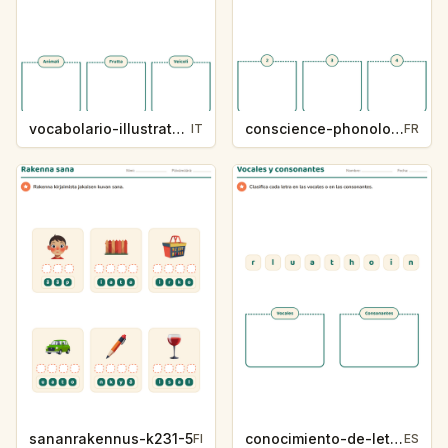
vocabolario-illustrato-k235-5
conscience-phonologique-k234-5
IT
FR
sananrakennus-k231-5
conocimiento-de-letras-k230-5
FI
ES