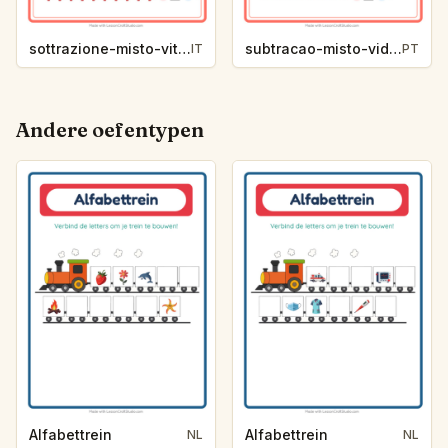
sottrazione-misto-vita-oceanica-1b49
subtracao-misto-vida-marinha-e86c
IT
PT
Andere oefentypen
Alfabettrein
Alfabettrein
NL
NL