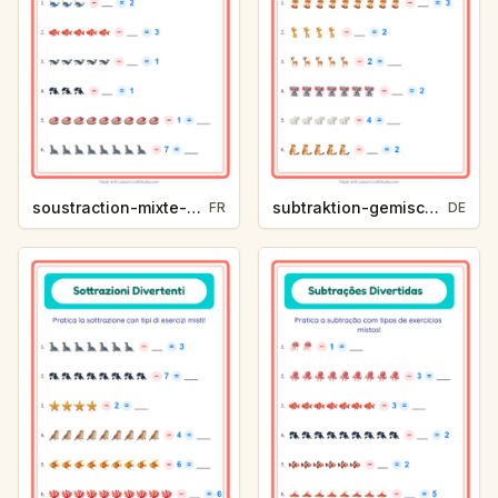
soustraction-mixte-vie-oceanique-f2d3
subtraktion-gemischt-zootiere-c973
FR
DE