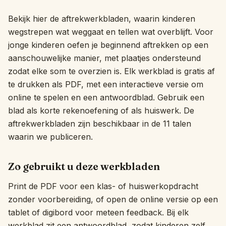
Interactief
Bekijk hier de aftrekwerkbladen, waarin kinderen
wegstrepen wat weggaat en tellen wat overblijft. Voor
jonge kinderen oefen je beginnend aftrekken op een
Taal:
Nederlands
aanschouwelijke manier, met plaatjes ondersteund
zodat elke som te overzien is. Elk werkblad is gratis af
te drukken als PDF, met een interactieve versie om
Inloggen
online te spelen en een antwoordblad. Gebruik een
Registreren
blad als korte rekenoefening of als huiswerk. De
aftrekwerkbladen zijn beschikbaar in de 11 talen
waarin we publiceren.
Zo gebruikt u deze werkbladen
Print de PDF voor een klas- of huiswerkopdracht
zonder voorbereiding, of open de online versie op een
tablet of digibord voor meteen feedback. Bij elk
werkblad zit een antwoordblad, zodat kinderen zelf