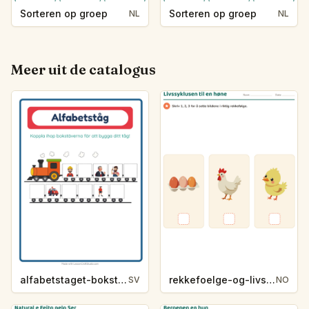
Sorteren op groep
Sorteren op groep
NL
NL
Meer uit de catalogus
alfabetstaget-bokstavsledtrad-yrken-4317
rekkefoelge-og-livssykluser-g1203
SV
NO