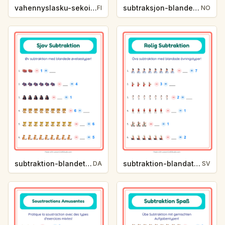
vahennyslasku-sekoitettu-varit-ffe5
subtraksjon-blandet-yrker-c8e6
FI
NO
subtraktion-blandet-zoodyr-3302
subtraktion-blandat-yrken-02a3
DA
SV