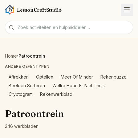
LessonCraftStudio
Werkbladen
Home
›
Patroontrein
Activiteiten
ANDERE OEFENTYPEN
Aftrekken
Optellen
Meer Of Minder
Rekenpuzzel
Hulpmiddelen
Beelden Sorteren
Welke Hoort Er Niet Thuis
Cryptogram
Rekenwerkblad
Onderwerpen
Patroontrein
Talen
246 werkbladen
Werkblad-makers