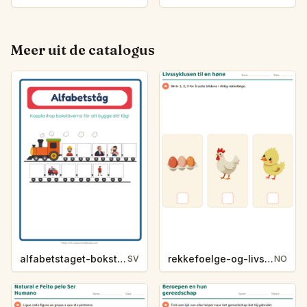
Meer uit de catalogus
alfabetstaget-bokstavsledtrad-yrken-4317
rekkefoelge-og-livssykluser-g1203
SV
NO