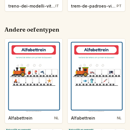
treno-dei-modelli-vita-oceanica-7803
trem-de-padroes-vida-marinha-5a90
IT
PT
Andere oefentypen
Alfabettrein
Alfabettrein
NL
NL