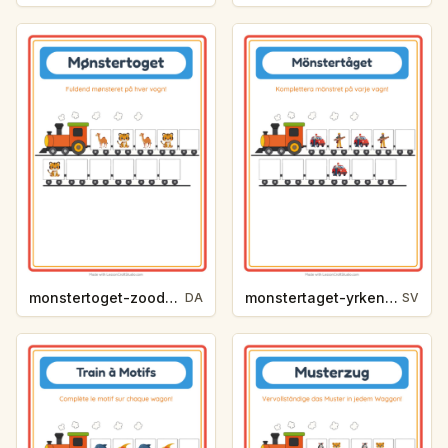
monstertoget-zoodyr-a7ac
monstertaget-yrken-f3cb
DA
SV