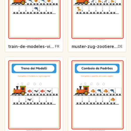
train-de-modeles-vie-oceanique-972b
muster-zug-zootiere-cfc1
FR
DE