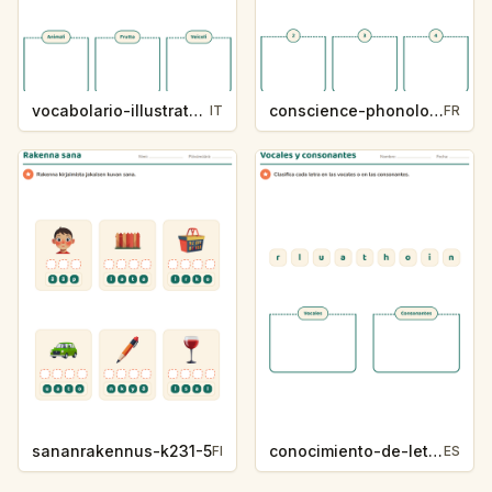
vocabolario-illustrato-k235-5
conscience-phonologique-k234-5
IT
FR
sananrakennus-k231-5
conocimiento-de-letras-k230-5
FI
ES