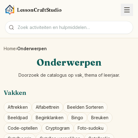
LessonCraftStudio
Home
›
Onderwerpen
Werkbladen
Onderwerpen
Activiteiten
Doorzoek de catalogus op vak, thema of leerjaar.
Hulpmiddelen
Vakken
Onderwerpen
Aftrekken
Alfabettrein
Beelden Sorteren
Talen
Beeldpad
Beginklanken
Bingo
Breuken
Code-optellen
Cryptogram
Foto-sudoku
Werkblad-makers