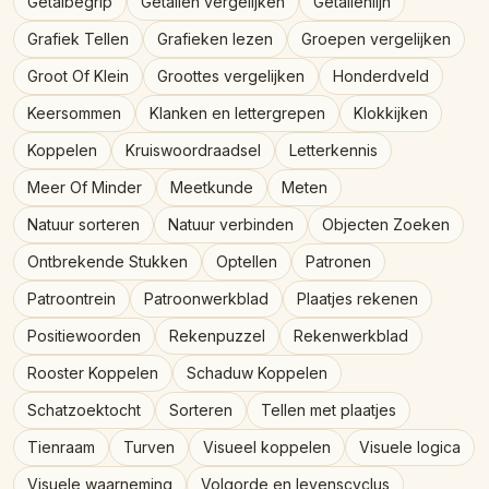
Getalbegrip
Getallen vergelijken
Getallenlijn
Interactief
Grafiek Tellen
Grafieken lezen
Groepen vergelijken
Groot Of Klein
Groottes vergelijken
Honderdveld
Taal:
Nederlands
Keersommen
Klanken en lettergrepen
Klokkijken
Koppelen
Kruiswoordraadsel
Letterkennis
Inloggen
Meer Of Minder
Meetkunde
Meten
Natuur sorteren
Natuur verbinden
Objecten Zoeken
Registreren
Ontbrekende Stukken
Optellen
Patronen
Patroontrein
Patroonwerkblad
Plaatjes rekenen
Positiewoorden
Rekenpuzzel
Rekenwerkblad
Rooster Koppelen
Schaduw Koppelen
Schatzoektocht
Sorteren
Tellen met plaatjes
Tienraam
Turven
Visueel koppelen
Visuele logica
Visuele waarneming
Volgorde en levenscyclus