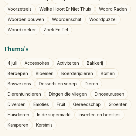
Voorzetsels
Welke Hoort Er Niet Thuis
Woord Raden
Woorden bouwen
Woordenschat
Woordpuzzel
Woordzoeker
Zoek En Tel
Thema's
4 juli
Accessoires
Activiteiten
Bakkerij
Beroepen
Bloemen
Boerderijdieren
Bomen
Boswezens
Desserts en snoep
Dieren
Dierentuindieren
Dingen die vliegen
Dinosaurussen
Diversen
Emoties
Fruit
Gereedschap
Groenten
Huisdieren
In de supermarkt
Insecten en beestjes
Kamperen
Kerstmis