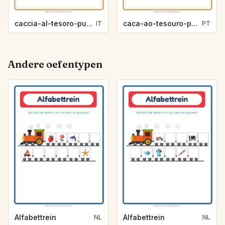
caccia-al-tesoro-punti-cardinali-vita-oceanica-238c
caca-ao-tesouro-pontos-cardeais-4-de-julho-259b
IT
PT
Andere oefentypen
Alfabettrein
Alfabettrein
NL
NL