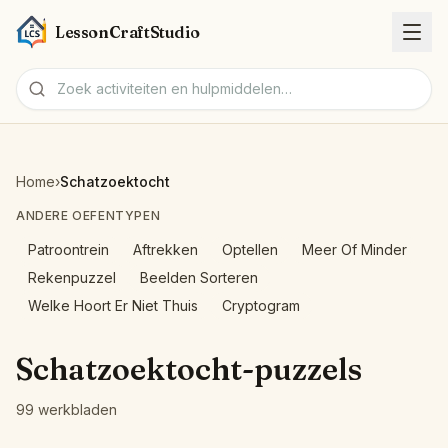
LessonCraftStudio
Werkbladen
Home
›
Schatzoektocht
Activiteiten
ANDERE OEFENTYPEN
Patroontrein
Aftrekken
Optellen
Meer Of Minder
Hulpmiddelen
Rekenpuzzel
Beelden Sorteren
Welke Hoort Er Niet Thuis
Cryptogram
Onderwerpen
Schatzoektocht-puzzels
Talen
99 werkbladen
Werkblad-makers