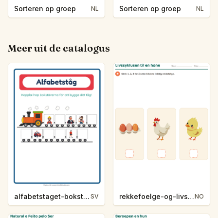
Sorteren op groep
Sorteren op groep
NL
NL
Meer uit de catalogus
alfabetstaget-bokstavsledtrad-yrken-4317
rekkefoelge-og-livssykluser-g1203
SV
NO