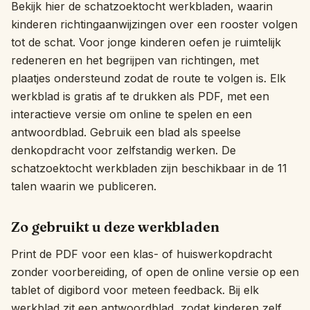
Bekijk hier de schatzoektocht werkbladen, waarin
Interactief
kinderen richtingaanwijzingen over een rooster volgen
tot de schat. Voor jonge kinderen oefen je ruimtelijk
redeneren en het begrijpen van richtingen, met
Taal:
Nederlands
plaatjes ondersteund zodat de route te volgen is. Elk
werkblad is gratis af te drukken als PDF, met een
interactieve versie om online te spelen en een
Inloggen
antwoordblad. Gebruik een blad als speelse
Registreren
denkopdracht voor zelfstandig werken. De
schatzoektocht werkbladen zijn beschikbaar in de 11
talen waarin we publiceren.
Zo gebruikt u deze werkbladen
Print de PDF voor een klas- of huiswerkopdracht
zonder voorbereiding, of open de online versie op een
tablet of digibord voor meteen feedback. Bij elk
werkblad zit een antwoordblad, zodat kinderen zelf