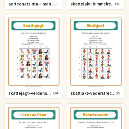
aarteenetsinta-ilmansuunnat-varit-7eff
skattejakt-himmelretninger-yrker-ab12
FI
NO
skattejagt-verdenshjorner-zoodyr-3bbb
skattjakt-vaderstreck-yrken-c680
DA
SV