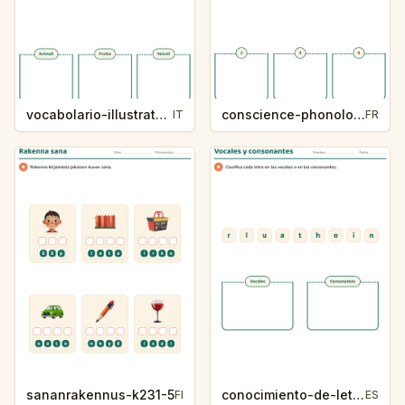
vocabolario-illustrato-k235-5
conscience-phonologique-k234-5
IT
FR
sananrakennus-k231-5
conocimiento-de-letras-k230-5
FI
ES