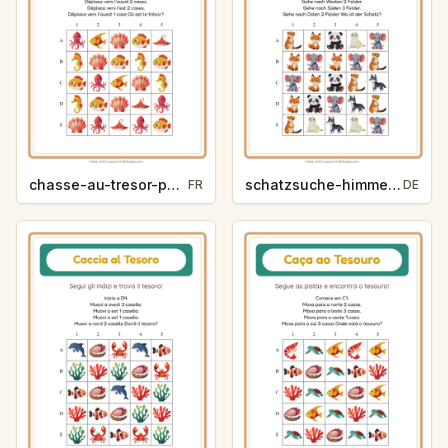
chasse-au-tresor-points-cardinaux-vie-oceanique-6276
schatzsuche-himmelsrichtungen-zootiere-eef9
FR
DE