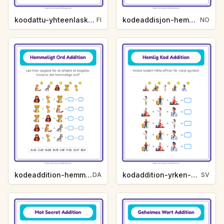
koodattu-yhteenlasku-salasana-varit-9c0d
kodeaddisjon-hemmelig-ord-yrker-74bc
FI
NO
kodeaddition-hemmeligt-ord-zoodyr-4a6b
kodaddition-yrken-a25a
DA
SV