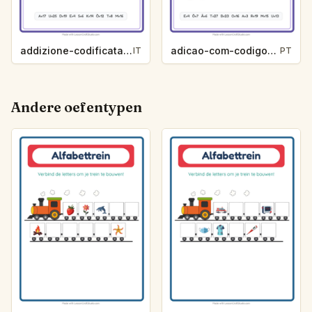
addizione-codificata-parola-segreta-vita-oceanica-0a93
adicao-com-codigo-palavra-secreta-vida-marinha-6fb6
IT
PT
Andere oefentypen