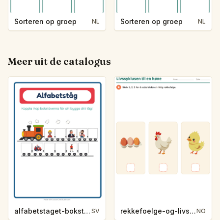
Sorteren op groep
Sorteren op groep
NL
NL
Meer uit de catalogus
alfabetstaget-bokstavsledtrad-yrken-4317
rekkefoelge-og-livssykluser-g1203
SV
NO