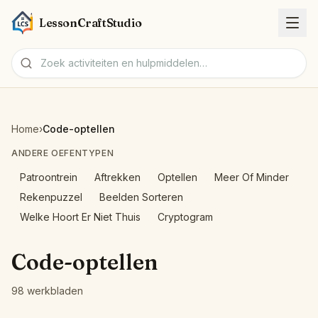
LessonCraftStudio
Werkbladen
Home
›
Code-optellen
Activiteiten
ANDERE OEFENTYPEN
Patroontrein
Aftrekken
Optellen
Meer Of Minder
Hulpmiddelen
Rekenpuzzel
Beelden Sorteren
Welke Hoort Er Niet Thuis
Cryptogram
Onderwerpen
Code-optellen
Talen
98 werkbladen
Werkblad-makers