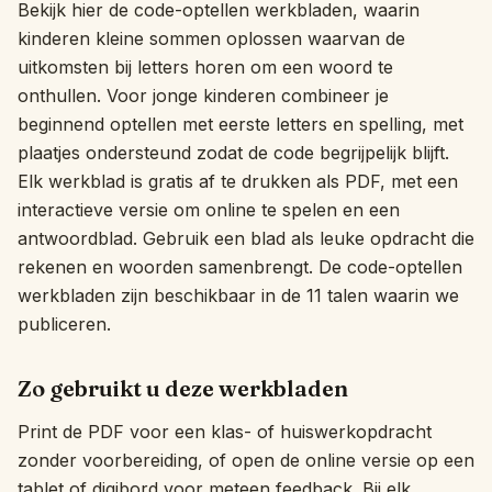
Bekijk hier de code-optellen werkbladen, waarin
Interactief
kinderen kleine sommen oplossen waarvan de
uitkomsten bij letters horen om een woord te
onthullen. Voor jonge kinderen combineer je
Taal:
Nederlands
beginnend optellen met eerste letters en spelling, met
plaatjes ondersteund zodat de code begrijpelijk blijft.
Elk werkblad is gratis af te drukken als PDF, met een
Inloggen
interactieve versie om online te spelen en een
Registreren
antwoordblad. Gebruik een blad als leuke opdracht die
rekenen en woorden samenbrengt. De code-optellen
werkbladen zijn beschikbaar in de 11 talen waarin we
publiceren.
Zo gebruikt u deze werkbladen
Print de PDF voor een klas- of huiswerkopdracht
zonder voorbereiding, of open de online versie op een
tablet of digibord voor meteen feedback. Bij elk