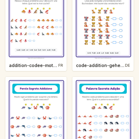
addition-codee-mot-secret-vie-oceanique-5803
code-addition-geheimwort-zootiere-475b
FR
DE