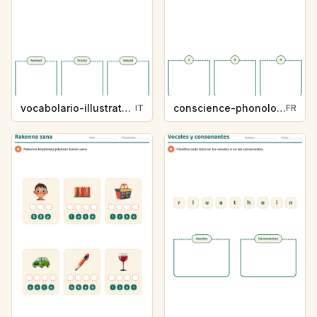
vocabolario-illustrato-k235-5
conscience-phonologique-k234-5
IT
FR