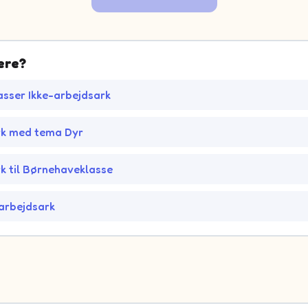
ere?
asser Ikke-arbejdsark
rk med tema Dyr
k til Børnehaveklasse
arbejdsark