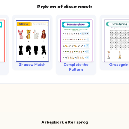
Prøv en af disse næst:
Shadow Match
Complete the
Ordsøgnin
Pattern
Arbejdsark efter sprog