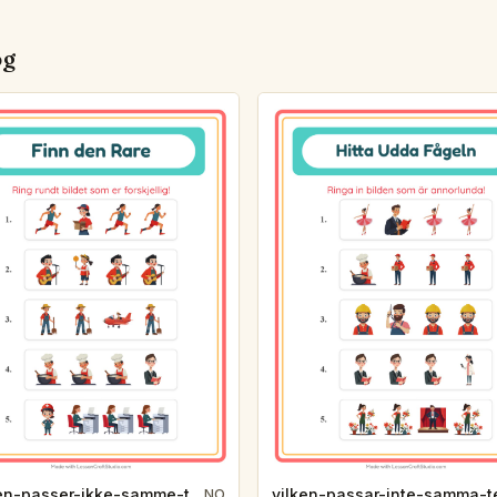
og
hvilken-passer-ikke-samme-tema-yrker-a578
NO