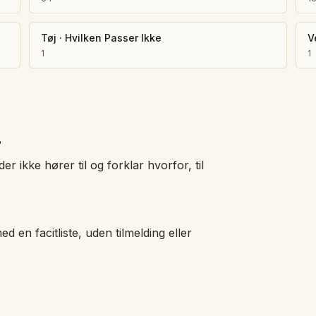
Tøj
·
Hvilken Passer Ikke
V
1
1
?
er ikke hører til og forklar hvorfor, til
ed en facitliste, uden tilmelding eller