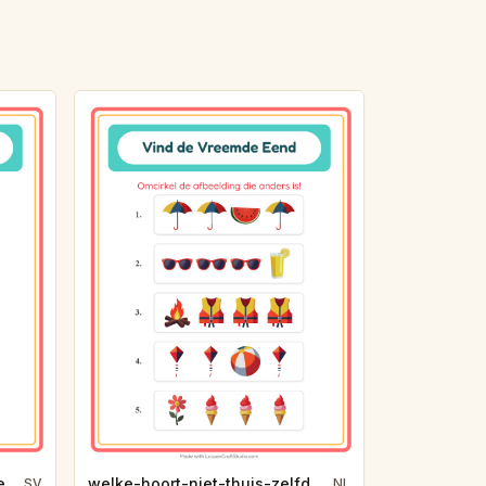
vilken-passar-inte-samma-tema-yrken-e213
welke-hoort-niet-thuis-zelfde-thema-zomer-fa88
SV
NL