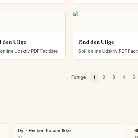
d den Ulige
Find den Ulige
 online
·
Udskriv PDF
·
Facitliste
Spil online
·
Udskriv PDF
·
Facit
←
Forrige
1
2
3
4
5
Dyr
·
Hvilken Passer Ikke
B
34
1