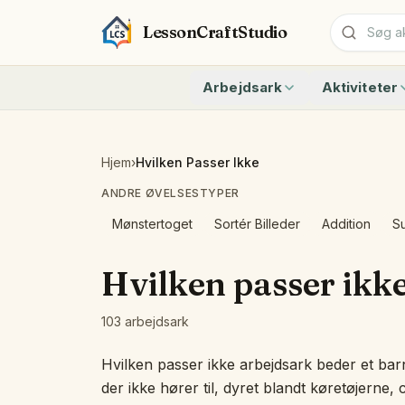
LessonCraftStudio
Arbejdsark
Aktiviteter
Addition
Tæl til 10 me
Subtraktion
Tæl til 20 me
Kryptogram
Hvor mange d
Hjem
›
Hvilken Passer Ikke
Krydsord
Skrive tal 0 
ANDRE ØVELSESTYPER
Ordsøgning
Tal 11 til 19 
Matchning
Addition Og S
Mønstertoget
Sortér Billeder
Addition
Su
Alle arbejdsark
Regnehistorie
Hurtige Talfa
Hvilken passer ikke
Genkend form
Tæl siderne —
103 arbejdsark
Alle aktiviteter
Hvilken passer ikke arbejdsark beder et barn
der ikke hører til, dyret blandt køretøjerne, c