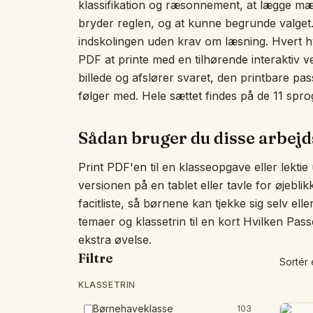
klassifikation og ræsonnement, at lægge mærk
bryder reglen, og at kunne begrunde valget.
indskolingen uden krav om læsning. Hvert hv
PDF at printe med en tilhørende interaktiv v
billede og afslører svaret, den printbare passer
følger med. Hele sættet findes på de 11 sprog
Sådan bruger du disse arbej
Print PDF'en til en klasseopgave eller lektie
versionen på en tablet eller tavle for øjebli
facitliste, så børnene kan tjekke sig selv ell
temaer og klassetrin til en kort Hvilken Pass
ekstra øvelse.
Filtre
Sortér 
KLASSETRIN
Børnehaveklasse
103