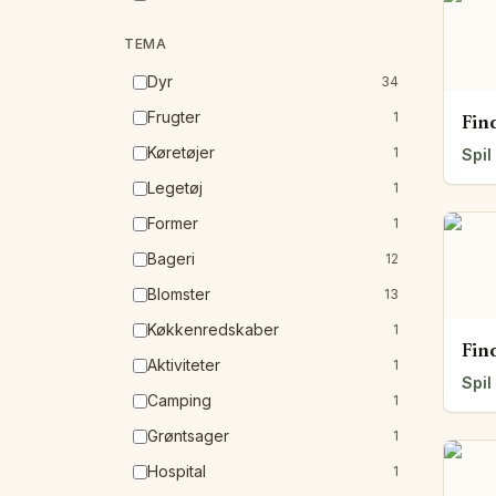
TEMA
Dyr
34
Frugter
1
Fin
Køretøjer
1
Spil
Legetøj
1
Former
1
Bageri
12
Blomster
13
Køkkenredskaber
1
Fin
Aktiviteter
1
Spil
Camping
1
Grøntsager
1
Hospital
1