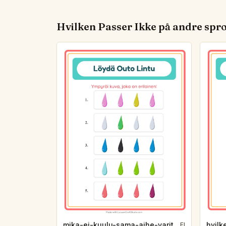
Hvilken Passer Ikke på andre spr
mika-ei-kuulu-sama-aihe-varit-4a91
FI