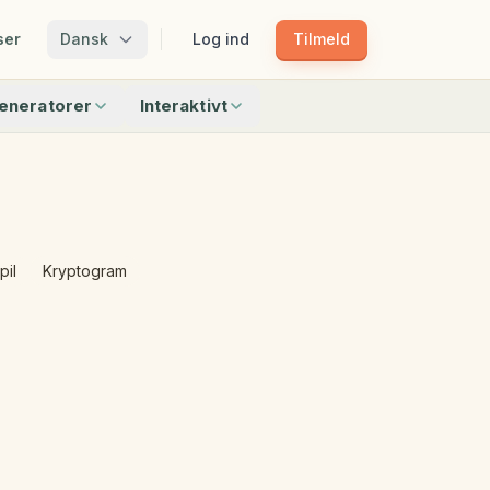
ser
Dansk
Log ind
Tilmeld
eneratorer
Interaktivt
Matchning
Match Skygger
Mønstertoget
Bingo
Find Genstandene
Hvilken Passer Ikke
pil
Kryptogram
r
Alle interaktive