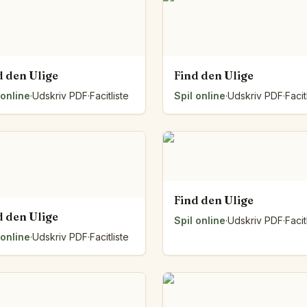
Talvægt
Mønsterbænken
Sætningsbuer
Klassens diagram
d den Ulige
Find den Ulige
Foldearket
 online
·
Udskriv PDF
·
Facitliste
Spil online
·
Udskriv PDF
·
Facit
Talsien
Pilesporet
Trækposen
Lågene
Strækbåndet
Tråden om figuren
Brædderne
Find den Ulige
Fra lodret til vandret
d den Ulige
Spil online
·
Udskriv PDF
·
Facit
Byggeplanen
 online
·
Udskriv PDF
·
Facitliste
Alle værktøjer