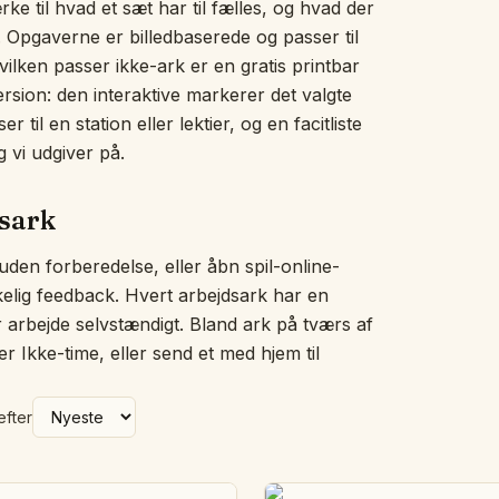
e til hvad et sæt har til fælles, og hvad der
Billedordvæg
 Opgaverne er billedbaserede og passer til
Uglen sover
ilken passer ikke-ark er en gratis printbar
Hvad passer ikke ind?
ersion: den interaktive markerer det valgte
Historiesnoren
 til en station eller lektier, og en facitliste
Brøkkøkkenet
Målebænken
 vi udgiver på.
Pengemåtten
Tælle i kor
dsark
Vores dag
Hjerteord
 uden forberedelse, eller åbn spil-online-
Klap stavelserne
kkelig feedback. Hvert arbejdsark har en
Overslagsglasset
er arbejde selvstændigt. Bland ark på tværs af
Følelsestjek
er Ikke-time, eller send et med hjem til
Bogstavværkstedet
Den tomme tallinje
Helhed og dele
efter
Diktatbordet
Sig-det-tavlen
Sorteringsringe