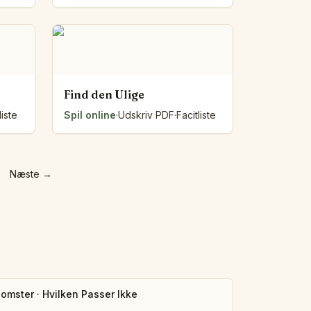
Find den Ulige
liste
Spil online
·
Udskriv PDF
·
Facitliste
Næste
→
lomster
·
Hvilken Passer Ikke
3