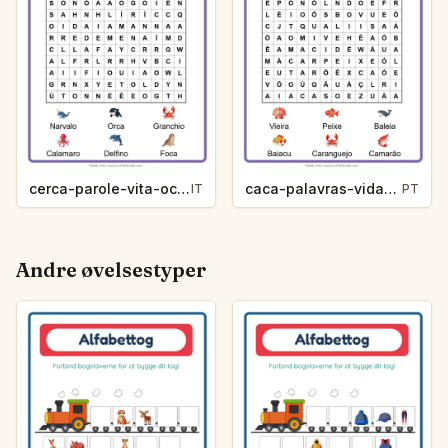
cerca-parole-vita-oceanica-875e
caca-palavras-vida-marinha-7643
IT
PT
Andre øvelsestyper