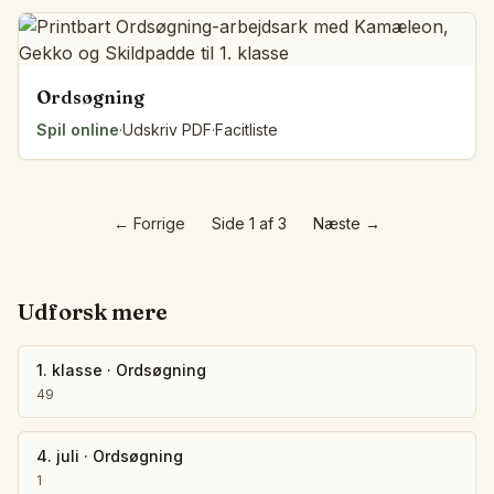
Ordsøgning
Spil online
·
Udskriv PDF
·
Facitliste
←
Forrige
Side 1 af 3
Næste
→
Udforsk mere
1. klasse
·
Ordsøgning
49
4. juli
·
Ordsøgning
1