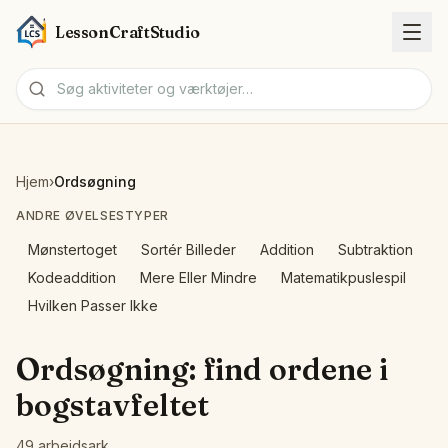
LessonCraftStudio
Arbejdsark
Hjem
›
Ordsøgning
Aktiviteter
ANDRE ØVELSESTYPER
Mønstertoget
Sortér Billeder
Addition
Subtraktion
Værktøjer
Kodeaddition
Mere Eller Mindre
Matematikpuslespil
Hvilken Passer Ikke
Emner
Ordsøgning: find ordene i
Sprog
bogstavfeltet
Arbejdsark-generatorer
49 arbejdsark