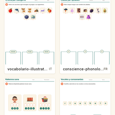
vocabolario-illustrato-k235-5
conscience-phonologique-k234-5
IT
FR