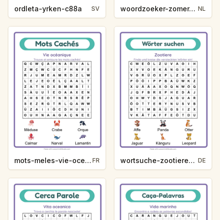
ordleta-yrken-c88a
woordzoeker-zomer-53d6
SV
NL
mots-meles-vie-oceanique-7d44
wortsuche-zootiere-ebdd
FR
DE