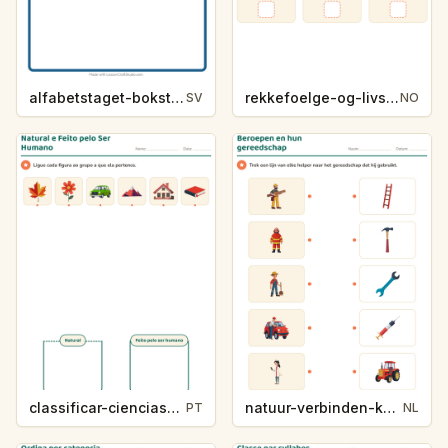
alfabetstaget-bokstavsledtrad-yrken-4317
rekkefoelge-og-livssykluser-g1203
SV
NO
classificar-ciencias-k214-5
natuur-verbinden-k213-5
PT
NL