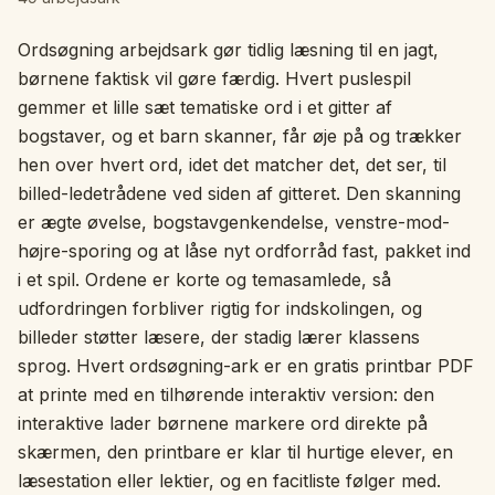
Interaktivt
Ordsøgning arbejdsark gør tidlig læsning til en jagt,
børnene faktisk vil gøre færdig. Hvert puslespil
gemmer et lille sæt tematiske ord i et gitter af
Sprog:
Dansk
bogstaver, og et barn skanner, får øje på og trækker
hen over hvert ord, idet det matcher det, det ser, til
Log ind
billed-ledetrådene ved siden af gitteret. Den skanning
er ægte øvelse, bogstavgenkendelse, venstre-mod-
Tilmeld
højre-sporing og at låse nyt ordforråd fast, pakket ind
i et spil. Ordene er korte og temasamlede, så
udfordringen forbliver rigtig for indskolingen, og
billeder støtter læsere, der stadig lærer klassens
sprog. Hvert ordsøgning-ark er en gratis printbar PDF
at printe med en tilhørende interaktiv version: den
interaktive lader børnene markere ord direkte på
skærmen, den printbare er klar til hurtige elever, en
læsestation eller lektier, og en facitliste følger med.