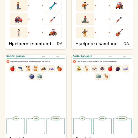
Hjælpere i samfundet og deres redskaber
Hjælpere i samfundet og deres redskaber
DA
DA