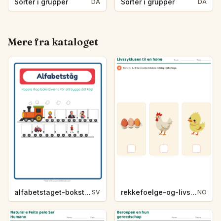
Sortér i grupper
Sortér i grupper
DA
DA
Mere fra kataloget
alfabetstaget-bokstavsledtrad-yrken-4317
rekkefoelge-og-livssykluser-g1203
SV
NO