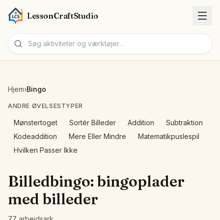
LessonCraftStudio
Arbejdsark
Hjem
›
Bingo
Aktiviteter
ANDRE ØVELSESTYPER
Mønstertoget
Sortér Billeder
Addition
Subtraktion
Værktøjer
Kodeaddition
Mere Eller Mindre
Matematikpuslespil
Hvilken Passer Ikke
Emner
Billedbingo: bingoplader
Sprog
med billeder
Arbejdsark-generatorer
77 arbejdsark