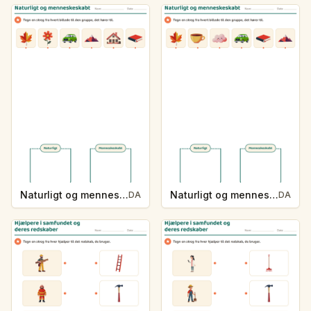
Naturligt og menneskeskabt
Naturligt og menneskeskabt
DA
DA