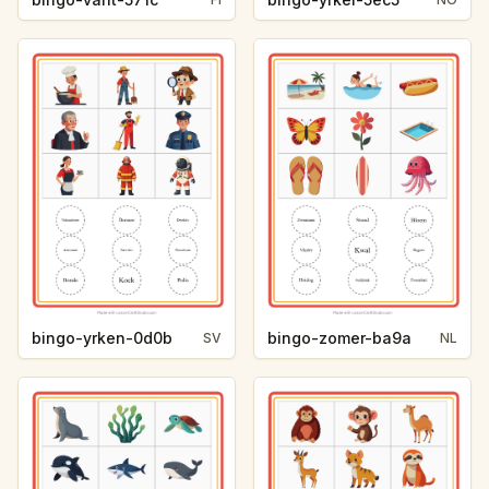
bingo-yrken-0d0b
bingo-zomer-ba9a
SV
NL