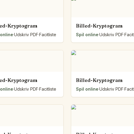
Talvægt
Mønsterbænken
Sætningsbuer
led-Kryptogram
Billed-Kryptogram
Klassens diagram
 online
·
Udskriv PDF
·
Facitliste
Spil online
·
Udskriv PDF
·
Facit
Foldearket
Talsien
Pilesporet
Trækposen
Lågene
Strækbåndet
Tråden om figuren
led-Kryptogram
Billed-Kryptogram
Brædderne
 online
·
Udskriv PDF
·
Facitliste
Spil online
·
Udskriv PDF
·
Facit
Fra lodret til vandret
Byggeplanen
Alle værktøjer