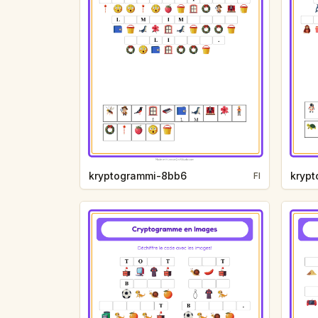
kryptogrammi-8bb6
kryp
FI