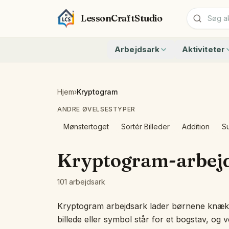
LessonCraftStudio
Arbejdsark
Aktiviteter
Addition
Tæl til 10 me
Subtraktion
Tæl til 20 me
Kryptogram
Hvor mange d
Hjem
›
Kryptogram
Krydsord
Skrive tal 0 
ANDRE ØVELSESTYPER
Ordsøgning
Tal 11 til 19 
Matchning
Addition Og S
Mønstertoget
Sortér Billeder
Addition
Su
Alle arbejdsark
Regnehistorie
Hurtige Talfa
Kryptogram-arbej
Genkend form
Tæl siderne —
101 arbejdsark
Alle aktiviteter
Kryptogram arbejdsark lader børnene knækk
billede eller symbol står for et bogstav, og