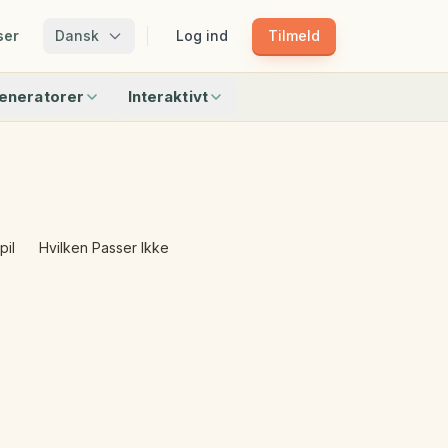
ser
Dansk
Log ind
Tilmeld
eneratorer
Interaktivt
Matchning
Match Skygger
Mønstertoget
Bingo
Find Genstandene
Hvilken Passer Ikke
pil
Hvilken Passer Ikke
r
Alle interaktive