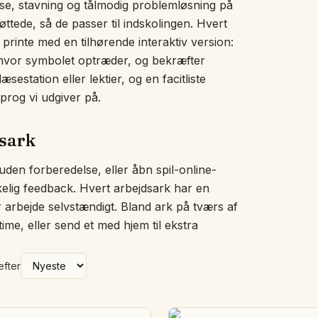
e, stavning og tålmodig problemløsning på
Billedordvæg
ttede, så de passer til indskolingen. Hvert
Uglen sover
printe med en tilhørende interaktiv version:
Hvad passer ikke ind?
, hvor symbolet optræder, og bekræfter
Historiesnoren
sestation eller lektier, og en facitliste
Brøkkøkkenet
Målebænken
prog vi udgiver på.
Pengemåtten
Tælle i kor
dsark
Vores dag
Hjerteord
 uden forberedelse, eller åbn spil-online-
Klap stavelserne
kkelig feedback. Hvert arbejdsark har en
Overslagsglasset
er arbejde selvstændigt. Bland ark på tværs af
Følelsestjek
ime, eller send et med hjem til ekstra
Bogstavværkstedet
Den tomme tallinje
Helhed og dele
efter
Diktatbordet
Sig-det-tavlen
Sorteringsringe