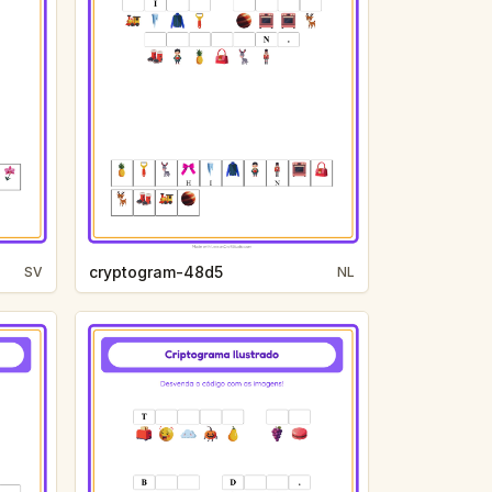
cryptogram-48d5
SV
NL