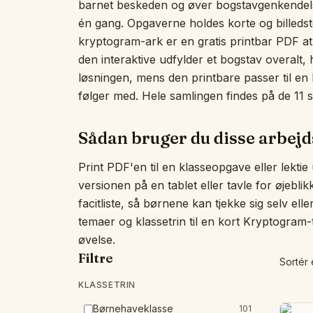
barnet beskeden og øver bogstavgenkendels
én gang. Opgaverne holdes korte og billedstø
kryptogram-ark er en gratis printbar PDF at 
den interaktive udfylder et bogstav overalt
løsningen, mens den printbare passer til en læ
følger med. Hele samlingen findes på de 11 s
Sådan bruger du disse arbej
Print PDF'en til en klasseopgave eller lektie
versionen på en tablet eller tavle for øjebli
facitliste, så børnene kan tjekke sig selv ell
temaer og klassetrin til en kort Kryptogram-t
øvelse.
Filtre
Sortér 
KLASSETRIN
Børnehaveklasse
101