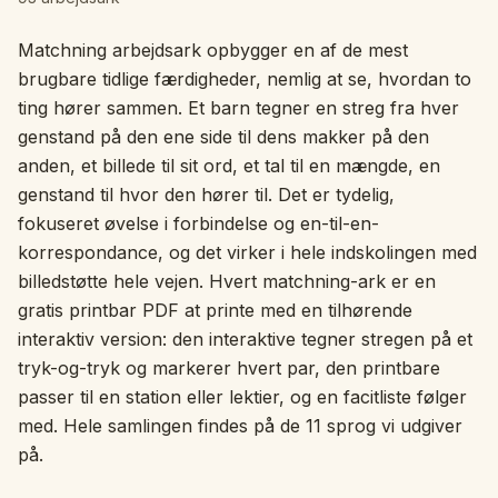
Interaktivt
Matchning arbejdsark opbygger en af de mest
brugbare tidlige færdigheder, nemlig at se, hvordan to
ting hører sammen. Et barn tegner en streg fra hver
Sprog:
Dansk
genstand på den ene side til dens makker på den
anden, et billede til sit ord, et tal til en mængde, en
Log ind
genstand til hvor den hører til. Det er tydelig,
fokuseret øvelse i forbindelse og en-til-en-
Tilmeld
korrespondance, og det virker i hele indskolingen med
billedstøtte hele vejen. Hvert matchning-ark er en
gratis printbar PDF at printe med en tilhørende
interaktiv version: den interaktive tegner stregen på et
tryk-og-tryk og markerer hvert par, den printbare
passer til en station eller lektier, og en facitliste følger
med. Hele samlingen findes på de 11 sprog vi udgiver
på.