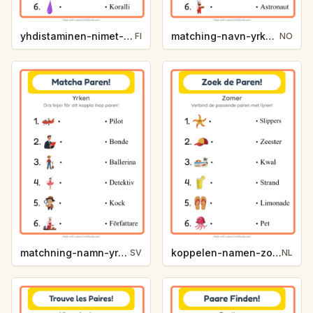
yhdistaminen-nimet-varit-0953
matching-navn-yrker-82a5
FI
NO
matchning-namn-yrken-4f9e
koppelen-namen-zomer-5b91
SV
NL