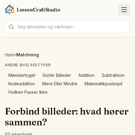
LessonCraftStudio
Arbejdsark
Hjem
›
Matchning
Aktiviteter
ANDRE ØVELSESTYPER
Mønstertoget
Sortér Billeder
Addition
Subtraktion
Værktøjer
Kodeaddition
Mere Eller Mindre
Matematikpuslespil
Hvilken Passer Ikke
Emner
Forbind billeder: hvad hører
Sprog
sammen?
Arbejdsark-generatorer
93 arbejdsark