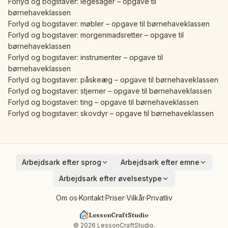
Forlyd og bogstaver: legesager – opgave til
børnehaveklassen
Forlyd og bogstaver: møbler – opgave til børnehaveklassen
Forlyd og bogstaver: morgenmadsretter – opgave til
børnehaveklassen
Forlyd og bogstaver: instrumenter – opgave til
børnehaveklassen
Forlyd og bogstaver: påskeæg – opgave til børnehaveklassen
Forlyd og bogstaver: stjerner – opgave til børnehaveklassen
Forlyd og bogstaver: ting – opgave til børnehaveklassen
Forlyd og bogstaver: skovdyr – opgave til børnehaveklassen
Arbejdsark efter sprog
Arbejdsark efter emne
English
Dyr
Arbejdsark efter øvelsestype
Deutsch
Køretøjer
Addition
Om os
·
Kontakt
·
Priser
·
Vilkår
·
Privatliv
Español
Frugter
Subtraktion
Français
Fugle
LessonCraftStudio
Kryptogram
Italiano
Rundt i huset
© 2026 LessonCraftStudio.