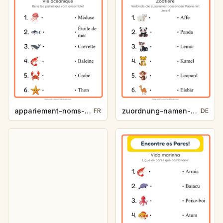
appariement-noms-vie-oceanique-5748
zuordnung-namen-32db
FR
DE