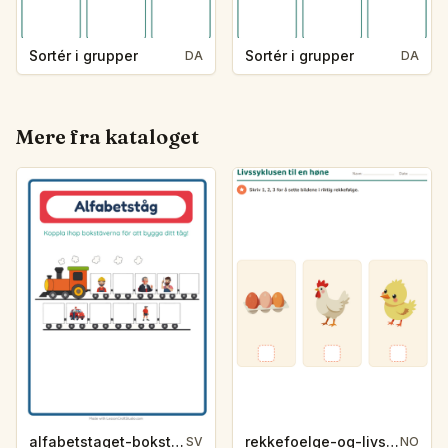
Sortér i grupper
Sortér i grupper
DA
DA
Mere fra kataloget
alfabetstaget-bokstavsledtrad-yrken-4317
rekkefoelge-og-livssykluser-g1203
SV
NO