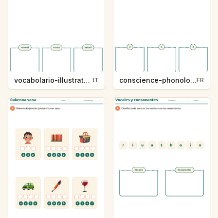
vocabolario-illustrato-k235-5
conscience-phonologique-k234-5
IT
FR