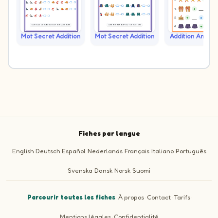
Mot Secret Addition
Mot Secret Addition
Addition Amusa
Fiches par langue
English
Deutsch
Español
Nederlands
Français
Italiano
Português
Svenska
Dansk
Norsk
Suomi
Parcourir toutes les fiches
·
À propos
·
Contact
·
Tarifs
·
Mentions légales
·
Confidentialité