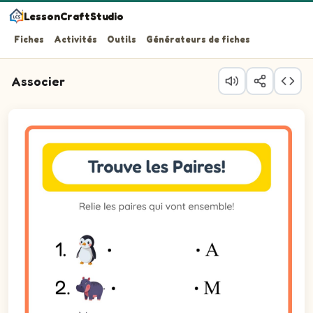
LessonCraftStudio
Fiches
Activités
Outils
Générateurs de fiches
Associer
Question 1 : Relie Manchot, à gauche, à l'élément corre
Question 2 : Relie Hippopotame, à gauche, à l'élément c
Question 3 : Relie Loup, à gauche, à l'élément correspon
Question 4 : Relie Antilope, à gauche, à l'élément corre
Question 5 : Relie Éléphant, à gauche, à l'élément corre
Question 6 : Relie Koala, à gauche, à l'élément correspo