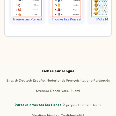
Trouve les Paires!
Trouve les Paires!
Mots Mêlés
Fiches par langue
English
Deutsch
Español
Nederlands
Français
Italiano
Português
Svenska
Dansk
Norsk
Suomi
Parcourir toutes les fiches
·
À propos
·
Contact
·
Tarifs
·
Mentions légales
·
Confidentialité