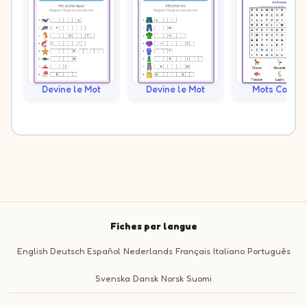
Devine le Mot
Devine le Mot
Mots Caché
Fiches par langue
English
Deutsch
Español
Nederlands
Français
Italiano
Português
Svenska
Dansk
Norsk
Suomi