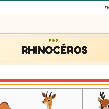
Fi
FIND:
RHINOCÉROS
 pour gagner!