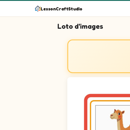
LessonCraftStudio
Loto d'images
Trouve les images correspondantes