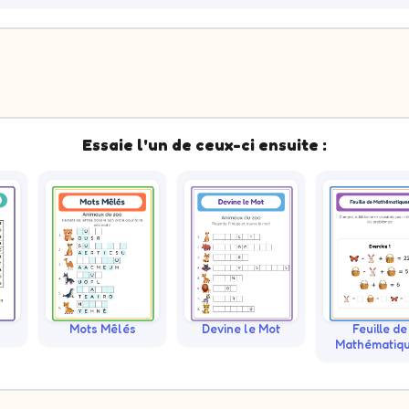
Essaie l'un de ceux-ci ensuite :
s
Mots Mêlés
Devine le Mot
Feuille de
Mathématiq