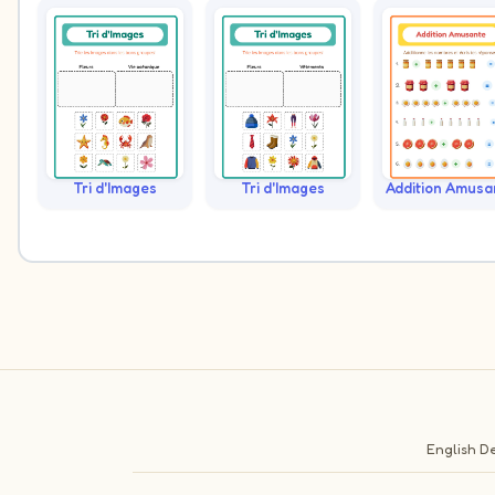
Tri d'Images
Tri d'Images
Addition Amusa
English
De