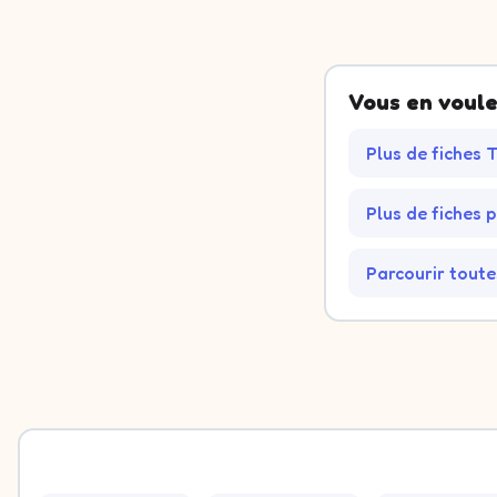
Image 1 : Mouette. Décide à quel groupe elle appartient.
Image 2 : Crabe. Décide à quel groupe elle appartient.
Vous en voule
Image 3 : Pêcher. Décide à quel groupe elle appartient.
Image 4 : Glacière. Décide à quel groupe elle appartient.
Plus de fiches 
Image 5 : Bananier. Décide à quel groupe elle appartient.
Image 6 : Dauphin. Décide à quel groupe elle appartient.
Image 7 : Oranger. Décide à quel groupe elle appartient.
Plus de fiches 
Image 8 : Sapin. Décide à quel groupe elle appartient.
Image 9 : Méduse. Décide à quel groupe elle appartient.
Image 10 : Tremble. Décide à quel groupe elle appartient.
Parcourir toute
Image 11 : Pélican. Décide à quel groupe elle appartient.
Image 12 : Séquoia. Décide à quel groupe elle appartient.