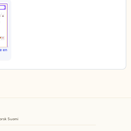
e en
orsk
Suomi