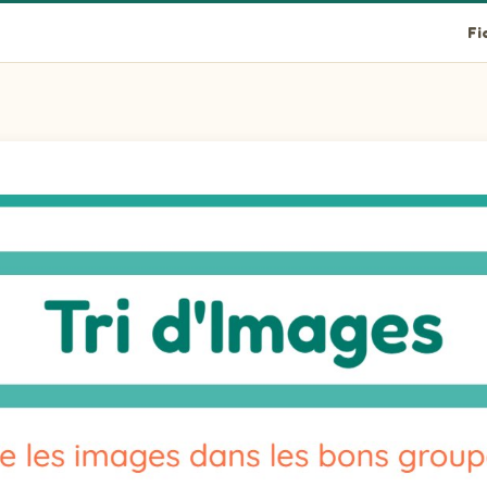
Fi
es!