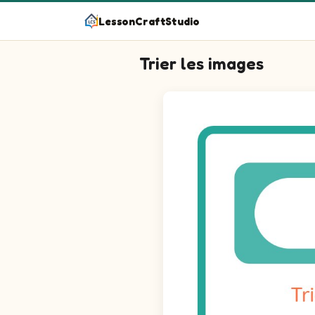
LessonCraftStudio
Trier les images
Trie les images dans les bons group