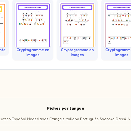
nte
Cryptogramme en
Cryptogramme en
Cryptogramm
Images
Images
Images
Fiches par langue
utsch
Español
Nederlands
Français
Italiano
Português
Svenska
Dansk
N