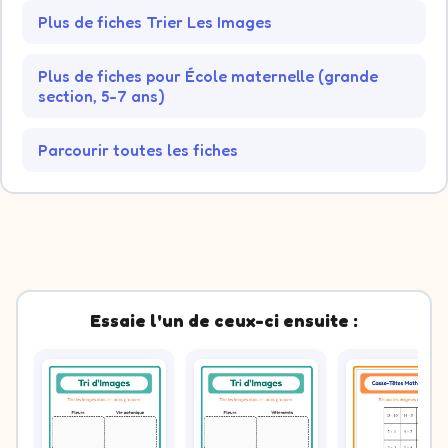
Image 4 : Dimétrodon. Décide à quel groupe elle appartien
Plus de fiches Trier Les Images
Image 5 : Orang-outan. Décide à quel groupe elle appartie
Image 6 : Oviraptor. Décide à quel groupe elle appartient.
Image 7 : Chat. Décide à quel groupe elle appartient.
Plus de fiches pour École maternelle (grande
Image 8 : Hibou. Décide à quel groupe elle appartient.
section, 5-7 ans)
Parcourir toutes les fiches
Essaie l'un de ceux-ci ensuite :