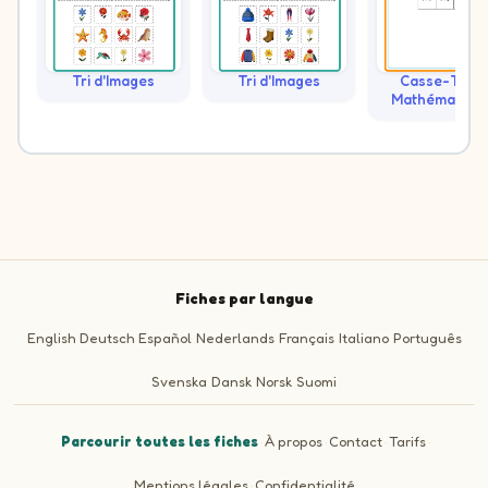
Tri d'Images
Tri d'Images
Casse-Tête
Mathématiqu
Fiches par langue
English
Deutsch
Español
Nederlands
Français
Italiano
Português
Svenska
Dansk
Norsk
Suomi
Parcourir toutes les fiches
·
À propos
·
Contact
·
Tarifs
·
Mentions légales
·
Confidentialité