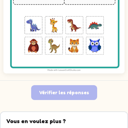
Vérifier les réponses
Image 1 : Parasaurolophus. Décide à quel groupe elle appa
Image 2 : Girafe. Décide à quel groupe elle appartient.
Vous en voulez plus ?
Image 3 : Tyrannosaure Rex. Décide à quel groupe elle app