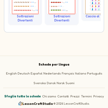
Sottrazioni
Sottrazioni
Caccia al Teso
Divertenti
Divertenti
Schede per lingua
English
Deutsch
Español
Nederlands
Français
Italiano
Português
Svenska
Dansk
Norsk
Suomi
Sfoglia tutte le schede
·
Chi siamo
·
Contatti
·
Prezzi
·
Termini
·
Privacy
LessonCraftStudio
·
© 2026 LessonCraftStudio.