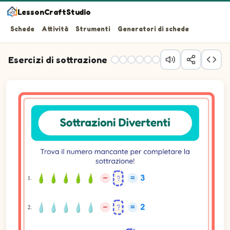
LessonCraftStudio
Schede
Attività
Strumenti
Generatori di schede
Esercizi di sottrazione
Trova il numero mancante per completare la sottrazione!
Domanda 1: 5 meno spazio vuoto uguale 3.
Domanda 2: 5 meno spazio vuoto uguale 2.
Domanda 3: 6 meno spazio vuoto uguale 2.
Domanda 4: 10 meno spazio vuoto uguale 5.
Domanda 5: 5 meno spazio vuoto uguale 4.
Domanda 6: 9 meno spazio vuoto uguale 2.