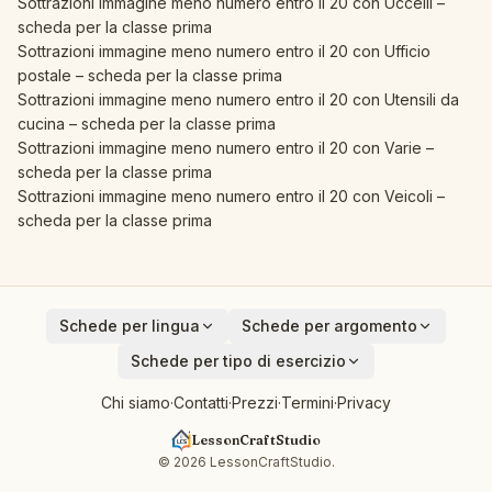
Sottrazioni immagine meno numero entro il 20 con Uccelli –
scheda per la classe prima
Sottrazioni immagine meno numero entro il 20 con Ufficio
postale – scheda per la classe prima
Sottrazioni immagine meno numero entro il 20 con Utensili da
cucina – scheda per la classe prima
Sottrazioni immagine meno numero entro il 20 con Varie –
scheda per la classe prima
Sottrazioni immagine meno numero entro il 20 con Veicoli –
scheda per la classe prima
Schede per lingua
Schede per argomento
English
Animali
Schede per tipo di esercizio
Deutsch
Veicoli
Addizione
Chi siamo
·
Contatti
·
Prezzi
·
Termini
·
Privacy
Español
Frutta
Sottrazione
Français
Uccelli
LessonCraftStudio
Crittogramma
Italiano
In giro per casa
© 2026 LessonCraftStudio.
Cruciverba
Nederlands
Meteo