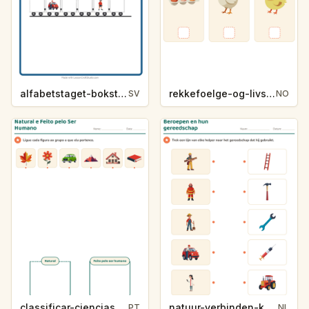
alfabetstaget-bokstavsledtrad-yrken-4317
rekkefoelge-og-livssykluser-g1203
SV
NO
classificar-ciencias-k214-5
natuur-verbinden-k213-5
PT
NL