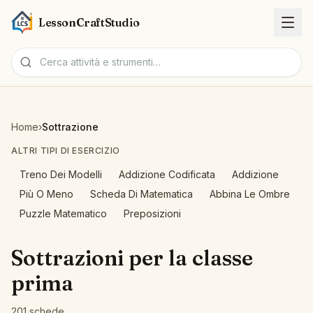
LessonCraftStudio
Schede
Home
›
Sottrazione
Attività
ALTRI TIPI DI ESERCIZIO
Treno Dei Modelli
Addizione Codificata
Addizione
Strumenti
Più O Meno
Scheda Di Matematica
Abbina Le Ombre
Puzzle Matematico
Preposizioni
Argomenti
Sottrazioni per la classe
Lingue
prima
Generatori di schede
201 schede