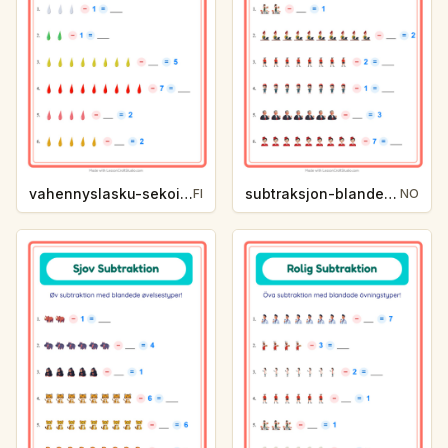
vahennyslasku-sekoitettu-varit-ffe5
subtraksjon-blandet-yrker-c8e6
FI
NO