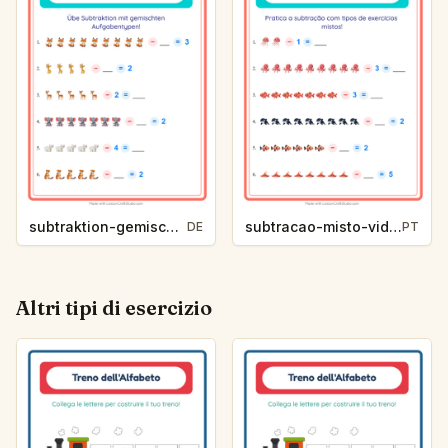
subtraktion-gemischt-zootiere-c973
subtracao-misto-vida-marinha-e86c
DE
PT
Altri tipi di esercizio