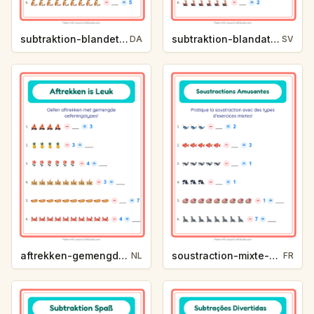
subtraktion-blandet-zoodyr-3302
subtraktion-blandat-yrken-02a3
DA
SV
aftrekken-gemengd-zomer-5091
soustraction-mixte-vie-oceanique-f2d3
NL
FR