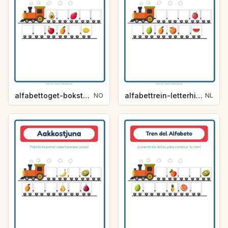
alfabettoget-bokstavhint-frukter-c166
alfabettrein-letterhint-fruit-23ed
NO
NL