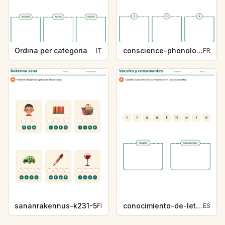
Ordina per categoria
conscience-phonologique-k234-5
IT
FR
sananrakennus-k231-5
conocimiento-de-letras-k230-5
FI
ES