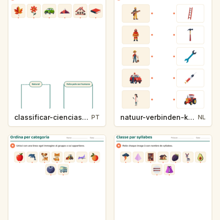
classificar-ciencias-k214-5
natuur-verbinden-k213-5
PT
NL