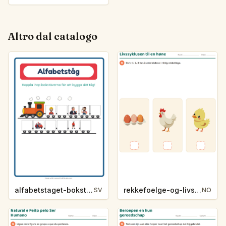
Altro dal catalogo
alfabetstaget-bokstavsledtrad-yrken-4317
rekkefoelge-og-livssykluser-g1203
SV
NO