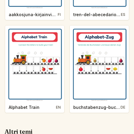
aakkosjuna-kirjainvihje-hedelmat-5a56
tren-del-abecedario-pista-de-letra-frutas-5865
FI
ES
Alphabet Train
buchstabenzug-buchstaben-hilfe-fruchte-9998
EN
DE
Altri temi