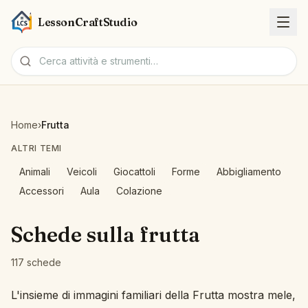
LessonCraftStudio
Schede
Home
›
Frutta
Attività
ALTRI TEMI
Animali
Veicoli
Giocattoli
Forme
Abbigliamento
Strumenti
Accessori
Aula
Colazione
Argomenti
Schede sulla frutta
Lingue
117 schede
Generatori di schede
L'insieme di immagini familiari della Frutta mostra mele,