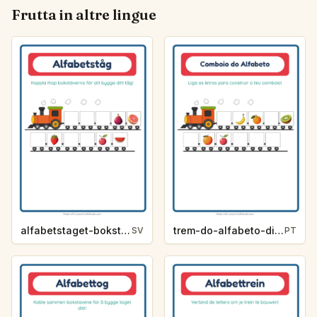
Frutta in altre lingue
alfabetstaget-bokstavsledtrad-frukter-2225
trem-do-alfabeto-dica-de-letra-frutas-4703
SV
PT