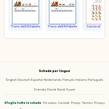
Treno dell'Alfabeto
Treno dell'Alfabeto
Caccia al Teso
Schede per lingua
English
Deutsch
Español
Nederlands
Français
Italiano
Português
Svenska
Dansk
Norsk
Suomi
Sfoglia tutte le schede
·
Chi siamo
·
Contatti
·
Prezzi
·
Termini
·
Privacy