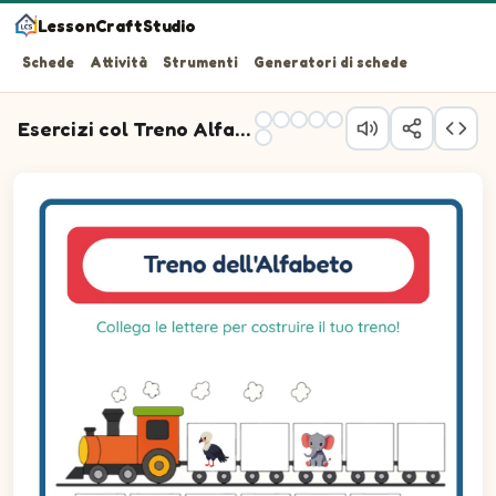
LessonCraftStudio
Schede
Attività
Strumenti
Generatori di schede
Esercizi col Treno Alfabetico
Domanda 1: trascina la lettera giusta nel vagone 1.
Domanda 2: trascina la lettera giusta nel vagone 2.
Domanda 3: trascina la lettera giusta nel vagone 3.
Domanda 4: trascina la lettera giusta nel vagone 4.
Domanda 5: trascina la lettera giusta nel vagone 5.
Domanda 6: trascina la lettera giusta nel vagone 6.