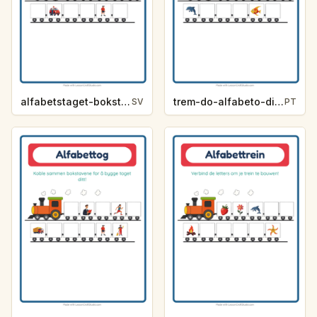
alfabetstaget-bokstavsledtrad-yrken-4317
trem-do-alfabeto-dica-de-letra-vida-marinha-89f3
SV
PT