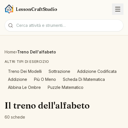
LessonCraftStudio
Schede
Home
›
Treno Dell'alfabeto
Attività
ALTRI TIPI DI ESERCIZIO
Treno Dei Modelli
Sottrazione
Addizione Codificata
Strumenti
Addizione
Più O Meno
Scheda Di Matematica
Abbina Le Ombre
Puzzle Matematico
Argomenti
Il treno dell'alfabeto
Lingue
60 schede
Generatori di schede