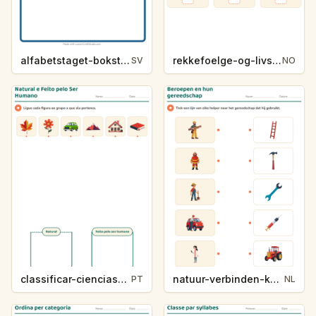
alfabetstaget-bokstavsledtrad-yrken-4317
rekkefoelge-og-livssykluser-g1203
SV
NO
classificar-ciencias-k214-5
natuur-verbinden-k213-5
PT
NL