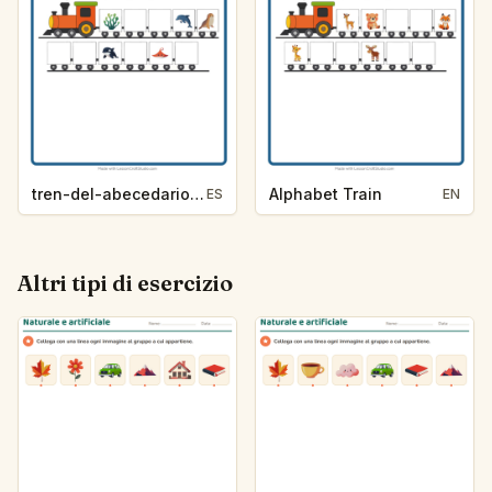
tren-del-abecedario-pista-de-letra-vida-marina-9e8b
Alphabet Train
ES
EN
Altri tipi di esercizio