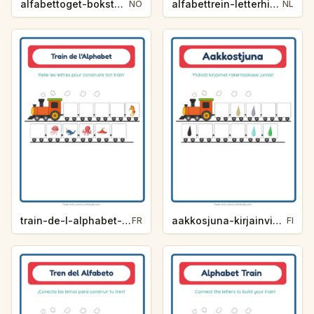
alfabettoget-bokstavhint-yrker-3f0a
alfabettrein-letterhint-zomer-55d4
NO
NL
train-de-l-alphabet-indice-de-lettre-vie-oceanique-0a9a
aakkosjuna-kirjainvihje-varit-f91e
FR
FI