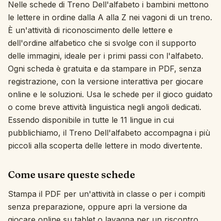
Nelle schede di Treno Dell'alfabeto i bambini mettono
Interattivo
le lettere in ordine dalla A alla Z nei vagoni di un treno.
È un'attività di riconoscimento delle lettere e
dell'ordine alfabetico che si svolge con il supporto
Lingua:
Italiano
delle immagini, ideale per i primi passi con l'alfabeto.
Ogni scheda è gratuita e da stampare in PDF, senza
registrazione, con la versione interattiva per giocare
Accedi
online e le soluzioni. Usa le schede per il gioco guidato
Registrati
o come breve attività linguistica negli angoli dedicati.
Essendo disponibile in tutte le 11 lingue in cui
pubblichiamo, il Treno Dell'alfabeto accompagna i più
piccoli alla scoperta delle lettere in modo divertente.
Come usare queste schede
Stampa il PDF per un'attività in classe o per i compiti
senza preparazione, oppure apri la versione da
giocare online su tablet o lavagna per un riscontro