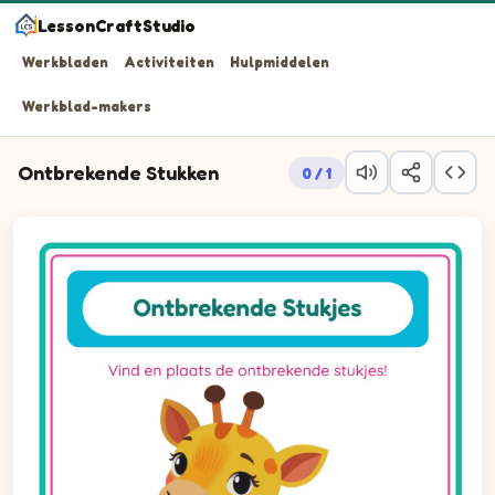
LessonCraftStudio
Werkbladen
Activiteiten
Hulpmiddelen
Werkblad-makers
Ontbrekende Stukken
0 / 1
Vraag 1: het ontbrekende stuk in de vorm van vierkant na