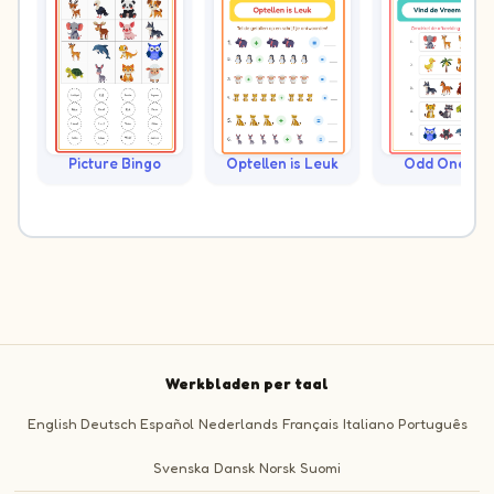
Picture Bingo
Optellen is Leuk
Odd One Ou
Werkbladen per taal
English
Deutsch
Español
Nederlands
Français
Italiano
Português
Svenska
Dansk
Norsk
Suomi