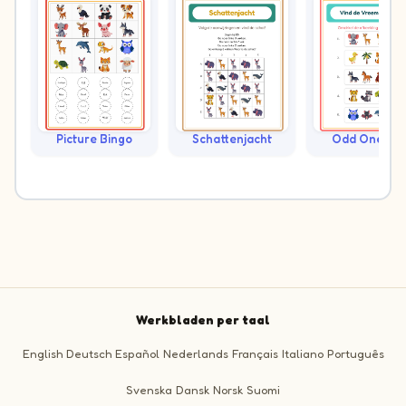
Picture Bingo
Schattenjacht
Odd One Ou
Werkbladen per taal
English
Deutsch
Español
Nederlands
Français
Italiano
Português
Svenska
Dansk
Norsk
Suomi