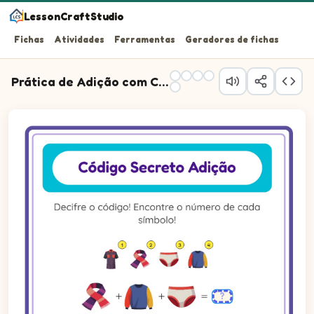
LessonCraftStudio
Fichas
Atividades
Ferramentas
Geradores de fichas
Prática de Adição com Código
Decifre o código! Encontre o número de cada símbolo!
Questão 1: Some os valores das figuras e escreva o to
Questão 2: Some os valores das figuras e escreva o to
Questão 3: Some os valores das figuras e escreva o to
Questão 4: Some os valores das figuras e escreva o to
Questão 5: Some os valores das figuras e escreva o tot