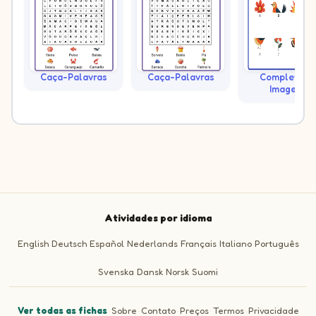
Caça-Palavras
Caça-Palavras
Complete as
Imagens
Atividades por idioma
English
Deutsch
Español
Nederlands
Français
Italiano
Português
Svenska
Dansk
Norsk
Suomi
Ver todas as fichas
·
Sobre
·
Contato
·
Preços
·
Termos
·
Privacidade