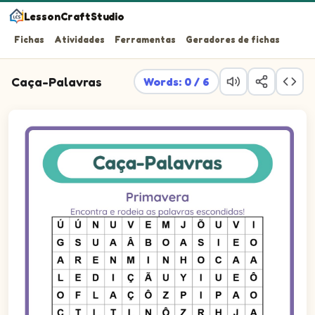
LessonCraftStudio
Fichas
Atividades
Ferramentas
Geradores de fichas
Caça-Palavras
Words: 0 / 6
Encontra e rodeia as palavras escondidas!
Word search puzzle. Find these words in the letter grid: 