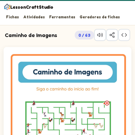
LessonCraftStudio
Fichas
Atividades
Ferramentas
Geradores de fichas
Caminho de Imagens
0 / 63
Siga o caminho do início ao fim!
Maze puzzle on a 15 by 15 grid. Trace a path from the start a